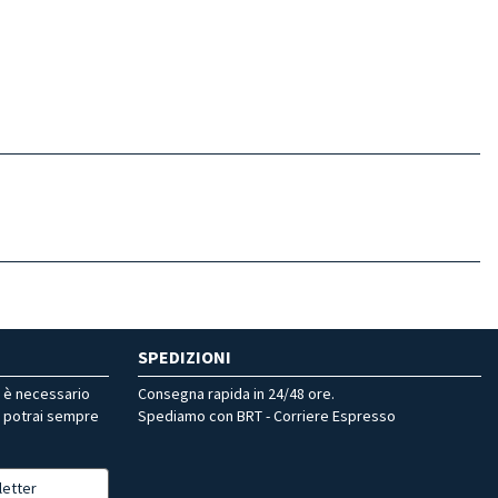
SPEDIZIONI
r è necessario
Consegna rapida in 24/48 ore.
, potrai sempre
Spediamo con BRT - Corriere Espresso
letter