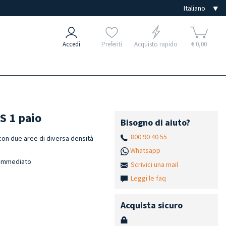
Accedi
Preferiti
Acquisto rapido
€ 0,00
 S 1 paio
Bisogno di aiuto?
800 90 40 55
 con due aree di diversa densità
Whatsapp
t immediato
Scrivici una mail
Leggi le faq
Acquista sicuro