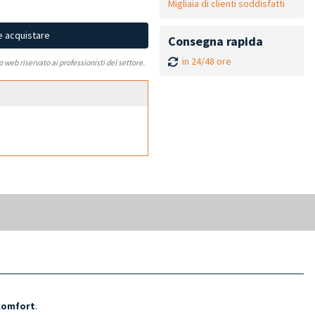
Migliaia di clienti soddisfatti
e acquistare
Consegna rapida
in 24/48 ore
to web riservato ai professionisti del settore.
 comfort
.