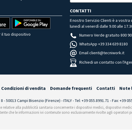
CONTATTI
Il nostro Servizio Clienti è a vostra
lunedì al venerdì dalle 9.00 alle 17.3
 il tuo dispositivo
Numero Verde gratuito 800 90
WhatsApp +39 334 639 8180
Email clienti@tecniwork.it
Richiedi un contatto con l'Age
Condizioni di vendita
Domande frequenti
Contatti
Note 
i 8 - 50013 Campi Bisenzio (Firenze) - ITALY - Tel: +39 055.8991.71 - Fax: +39 0
te relative alla pubblicità sanitaria concernente i dispositivi medici, dispositivi medi
'utente che le informazioni ivi contenute sono esclusivamente rivolte agli operatori pr