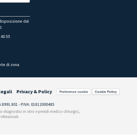
 disposizione dal
0.
 40 55
nte di zona
legali
Privacy & Policy
Preferenze cookie
55.8991.801 - P.IVA: 01812000485
co-diagnostici in vitro e presidi medico chirurgici,
ofessionali.