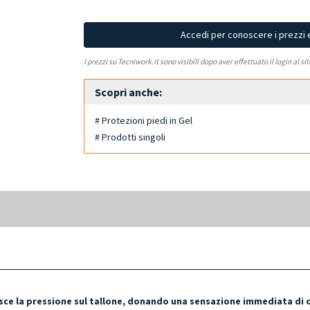
Accedi per conoscere i prezzi 
I prezzi su Tecniwork.it sono visibili dopo aver effettuato il login al si
Scopri anche:
# Protezioni piedi in Gel
# Prodotti singoli
sce la pressione sul tallone, donando una sensazione immediata di