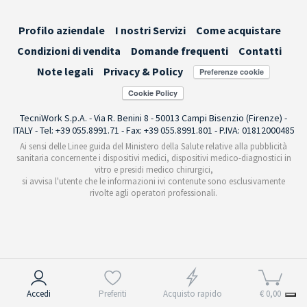
Profilo aziendale
I nostri Servizi
Come acquistare
Condizioni di vendita
Domande frequenti
Contatti
Note legali
Privacy & Policy
Preferenze cookie
TecniWork S.p.A. - Via R. Benini 8 - 50013 Campi Bisenzio (Firenze) -
ITALY - Tel: +39 055.8991.71 - Fax: +39 055.8991.801 - P.IVA: 01812000485
Ai sensi delle Linee guida del Ministero della Salute relative alla pubblicità
sanitaria concernente i dispositivi medici, dispositivi medico-diagnostici in
vitro e presidi medico chirurgici,
si avvisa l'utente che le informazioni ivi contenute sono esclusivamente
rivolte agli operatori professionali.
Informativa sulla raccolta
Accedi
Preferiti
Acquisto rapido
€ 0,00