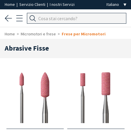
Home
|
Servizio Clienti
|
I nostri Servizi
Home
Micromotori e frese
Frese per Micromotori
Abrasive Fisse