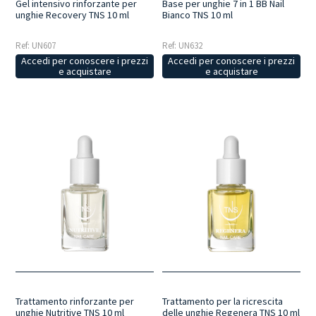
Base per unghie 7 in 1 BB Nail
Gel intensivo rinforzante per
Bianco TNS 10 ml
unghie Recovery TNS 10 ml
Ref: UN632
Ref: UN607
Accedi per conoscere i prezzi
Accedi per conoscere i prezzi
e acquistare
e acquistare
Trattamento rinforzante per
Trattamento per la ricrescita
unghie Nutritive TNS 10 ml
delle unghie Regenera TNS 10 ml