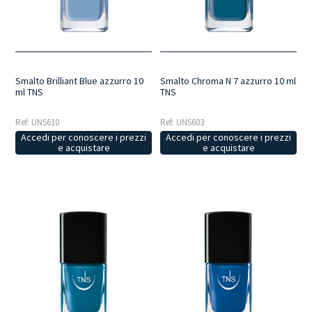
palette completa con texture studiate per una stesura senza
striature e finish lucidi, brillanti o coprenti.
Smalto Brilliant Blue azzurro 10
Smalto Chroma N 7 azzurro 10 ml
ml TNS
TNS
Ref: UNS610
Ref: UNS603
Accedi per conoscere i prezzi
Accedi per conoscere i prezzi
e acquistare
e acquistare