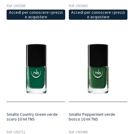
Ref: UNS588
Ref: UNS660
Accedi per conoscere i prezzi
Accedi per conoscere i prezzi
e acquistare
e acquistare
Smalto Country Green verde
Smalto Peppermint verde
scuro 10 ml TNS
bosco 10 ml TNS
Ref: UNS711
Ref: UNS490