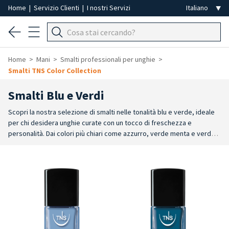
Home
|
Servizio Clienti
|
I nostri Servizi
Home
Mani
Smalti professionali per unghie
Smalti TNS Color Collection
Smalti Blu e Verdi
Scopri la nostra selezione di smalti nelle tonalità blu e verde, ideale
per chi desidera unghie curate con un tocco di freschezza e
personalità.
Dai colori più chiari come azzurro, verde menta e verde
acqua, fino a quelli più intensi come blu notte, blu petrolio, verde
smeraldo e ottanio. Nuance come verde salvia, turchese e blu
elettrico, ogni tonalità valorizza l’unghia.
Perfetti per chi ama
indossare look eleganti e decisi. Questi colori sono adatti sia per
manicure che per pedicure professionali, con un risultato uniforme,
brillante e curato.
Le tonalità più delicate, come azzurro e verde
acqua, sono ideali per look freschi e leggeri. Le varianti più intense,
come blu scuro e verde bosco, donano profondità e carattere.
Una