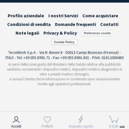
Profilo aziendale
I nostri Servizi
Come acquistare
Condizioni di vendita
Domande frequenti
Contatti
Note legali
Privacy & Policy
Preferenze cookie
TecniWork S.p.A. - Via R. Benini 8 - 50013 Campi Bisenzio (Firenze) -
ITALY - Tel: +39 055.8991.71 - Fax: +39 055.8991.801 - P.IVA: 01812000485
Ai sensi delle Linee guida del Ministero della Salute relative alla pubblicità
sanitaria concernente i dispositivi medici, dispositivi medico-diagnostici in
vitro e presidi medico chirurgici,
si avvisa l'utente che le informazioni ivi contenute sono esclusivamente
rivolte agli operatori professionali.
Informativa sulla raccolta
Accedi
Preferiti
Acquisto rapido
€ 0,00