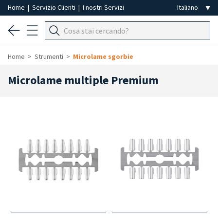
Home
|
Servizio Clienti
|
I nostri Servizi
Home
Strumenti
Microlame sgorbie
Microlame multiple Premium