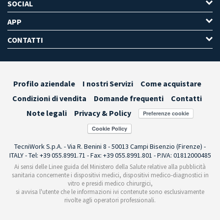
SOCIAL
APP
CONTATTI
Profilo aziendale
I nostri Servizi
Come acquistare
Condizioni di vendita
Domande frequenti
Contatti
Note legali
Privacy & Policy
Preferenze cookie
TecniWork S.p.A. - Via R. Benini 8 - 50013 Campi Bisenzio (Firenze) -
ITALY - Tel: +39 055.8991.71 - Fax: +39 055.8991.801 - P.IVA: 01812000485
Ai sensi delle Linee guida del Ministero della Salute relative alla pubblicità
sanitaria concernente i dispositivi medici, dispositivi medico-diagnostici in
vitro e presidi medico chirurgici,
si avvisa l'utente che le informazioni ivi contenute sono esclusivamente
rivolte agli operatori professionali.