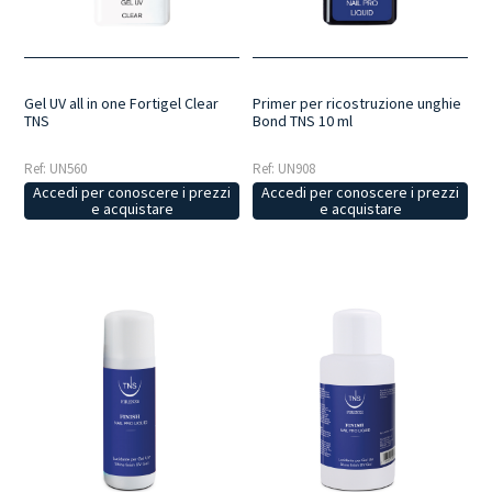
Primer per ricostruzione unghie
Gel UV all in one Fortigel Clear
Bond TNS 10 ml
TNS
Ref: UN908
Ref: UN560
Accedi per conoscere i prezzi
Accedi per conoscere i prezzi
e acquistare
e acquistare