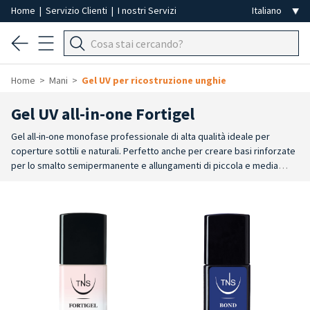
Home
|
Servizio Clienti
|
I nostri Servizi
Home
Mani
Gel UV per ricostruzione unghie
Gel UV all-in-one Fortigel
Gel all-in-one monofase professionale di alta qualità ideale per
coperture sottili e naturali. Perfetto anche per creare basi rinforzate
per lo smalto semipermanente e allungamenti di piccola e media
lunghezza. Studiato per ottimizzare il lavoro del professionista,
unisce versatilità, performance e praticità in un unico prodotto. Auto-
livellante e auto-sigillante, assicura un’applicazione facile e veloce,
garantendo resistenza e brillantezza senza bisogno del top coat.