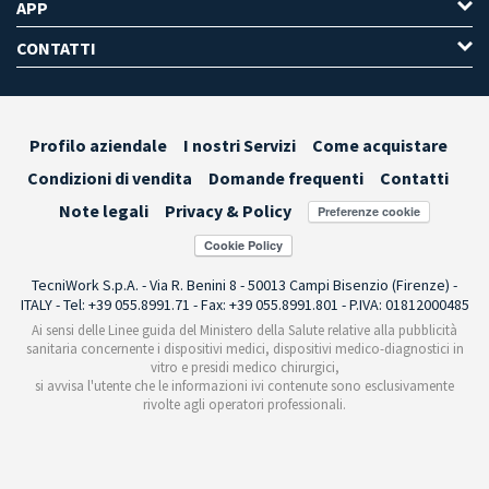
APP
CONTATTI
Profilo aziendale
I nostri Servizi
Come acquistare
Condizioni di vendita
Domande frequenti
Contatti
Note legali
Privacy & Policy
Preferenze cookie
TecniWork S.p.A. - Via R. Benini 8 - 50013 Campi Bisenzio (Firenze) -
ITALY - Tel: +39 055.8991.71 - Fax: +39 055.8991.801 - P.IVA: 01812000485
Ai sensi delle Linee guida del Ministero della Salute relative alla pubblicità
sanitaria concernente i dispositivi medici, dispositivi medico-diagnostici in
vitro e presidi medico chirurgici,
si avvisa l'utente che le informazioni ivi contenute sono esclusivamente
rivolte agli operatori professionali.