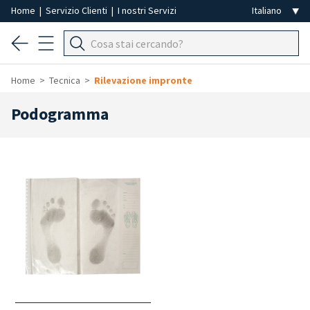
Home
|
Servizio Clienti
|
I nostri Servizi
Home
Tecnica
Rilevazione impronte
Podogramma