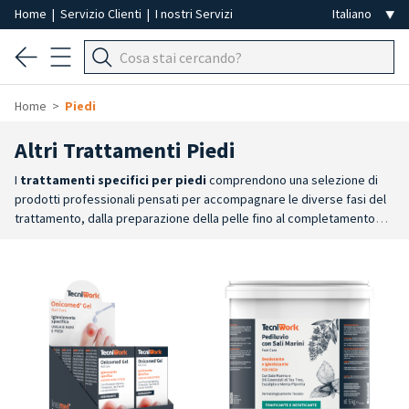
Home
|
Servizio Clienti
|
I nostri Servizi
Home
Piedi
Altri Trattamenti Piedi
I
trattamenti specifici per piedi
comprendono una selezione di
prodotti professionali pensati per accompagnare le diverse fasi del
trattamento, dalla preparazione della pelle fino al completamento
del servizio. La gamma include soluzioni dedicate all'igiene, al
benessere e al comfort del piede.
Preparazione della pelle
:
cheratolitici e ammorbidenti per callosità e ispessimenti cutanei,
formulati per facilitare le successive fasi di lavorazione.
Igiene di
piedi e unghie
: prodotti dedicati all'igiene quotidiana della pelle e
delle unghie, studiati per contribuire a mantenere il piede in
condizioni ottimali e prepararlo alle lavorazioni
successive.
Benessere e comfort
: la gamma comprende
trattamenti alla paraffina, prodotti per il massaggio del piede e altre