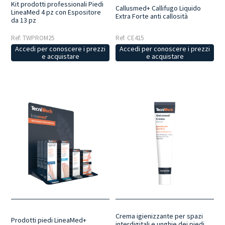
Kit prodotti professionali Piedi
Callusmed+ Callifugo Liquido
LineaMed 4 pz con Espositore
Extra Forte anti callosità
da 13 pz
Ref: TWPROM25
Ref: CE415
Accedi per conoscere i prezzi
Accedi per conoscere i prezzi
e acquistare
e acquistare
Crema igienizzante per spazi
Prodotti piedi LineaMed+
interdigitali e unghie dei piedi