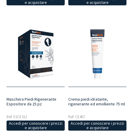
e acquistare
e acquistare
Maschera Piedi Rigenerante
Crema piedi idratante,
Espositore da 25 pz
rigenerante ed emolliente 75 ml
Ref: ESCE311
Ref: CE407
Accedi per conoscere i prezzi
Accedi per conoscere i prezzi
e acquistare
e acquistare