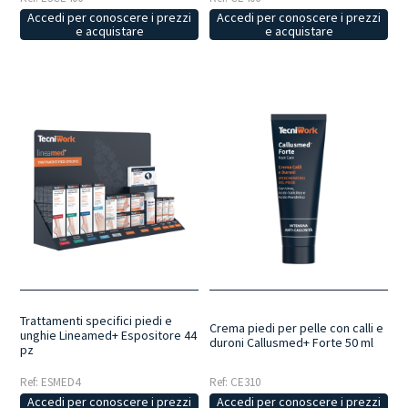
Accedi per conoscere i prezzi
Accedi per conoscere i prezzi
e acquistare
e acquistare
Trattamenti specifici piedi e
Crema piedi per pelle con calli e
unghie Lineamed+ Espositore 44
duroni Callusmed+ Forte 50 ml
pz
Ref: ESMED4
Ref: CE310
Accedi per conoscere i prezzi
Accedi per conoscere i prezzi