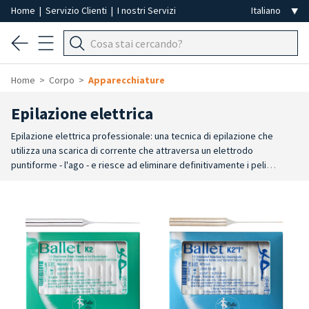
Home
|
Servizio Clienti
|
I nostri Servizi
Home
Corpo
Apparecchiature
Epilazione elettrica
Epilazione elettrica professionale: una tecnica di epilazione che
utilizza una scarica di corrente che attraversa un elettrodo
puntiforme - l'ago - e riesce ad eliminare definitivamente i peli
superflui. Per una rimozione dei peli sicura e definitiva.
L'apparecchio
epilatorio emette una scossa che attraversa l'ago e cauterizza la
sacca contenente le cellule staminali responsabili della ricrescita del
pelo. L’elettroepilazione è un trattamento di epilazione definitiva per
i peli visibili, ma può essere utilizzato anche per peli chiari o bianchi.
Alternativa ad altri metodi del settore estetico professionale (laser e
luce pulsata) per rimuovere i peli in modo definitivo. Gli aghi utilizzati
devono essere monouso, sterili e molto sottili, in modo da penetrare
con precisione nel follicolo pilifero, fino al bulbo pilifero