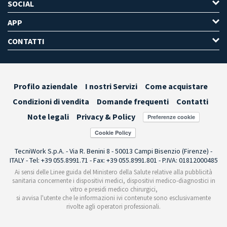
SOCIAL
APP
CONTATTI
Profilo aziendale
I nostri Servizi
Come acquistare
Condizioni di vendita
Domande frequenti
Contatti
Note legali
Privacy & Policy
Preferenze cookie
TecniWork S.p.A. - Via R. Benini 8 - 50013 Campi Bisenzio (Firenze) -
ITALY - Tel: +39 055.8991.71 - Fax: +39 055.8991.801 - P.IVA: 01812000485
Ai sensi delle Linee guida del Ministero della Salute relative alla pubblicità
sanitaria concernente i dispositivi medici, dispositivi medico-diagnostici in
vitro e presidi medico chirurgici,
si avvisa l'utente che le informazioni ivi contenute sono esclusivamente
rivolte agli operatori professionali.