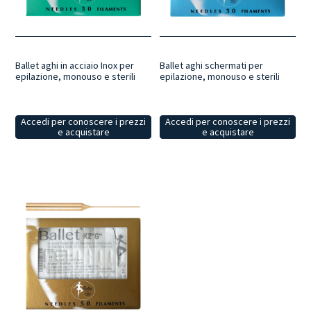
distruggendo la papilla del pelo.
Con questo metodo è possibile
lavorare su tutti i tipi di pelo; anche se chiari e bianchi i peli vengono
trattati con gli stessi risultati. Le nostre apparecchiature
professionali sono tutte sicure, affidabili e pensate per ottenere una
pelle completamente liscia e morbida, per la rimozione definitiva dei
Ballet aghi in acciaio Inox per
Ballet aghi schermati per
peli.
epilazione, monouso e sterili
epilazione, monouso e sterili
Accedi per conoscere i prezzi
Accedi per conoscere i prezzi
e acquistare
e acquistare