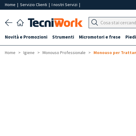
Home
|
Servizio Clienti
|
I nostri Servizi
|
Novità e Promozioni
Strumenti
Micromotori e frese
Piedi
Home
Igiene
Monouso Professionale
Monouso per Tratta