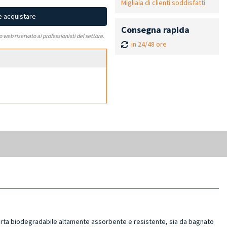
Migliaia di clienti soddisfatti
e acquistare
Consegna rapida
to web riservato ai professionisti del settore.
in 24/48 ore
 in carta biodegradabile altamente assorbente e resistente, sia da bagnato