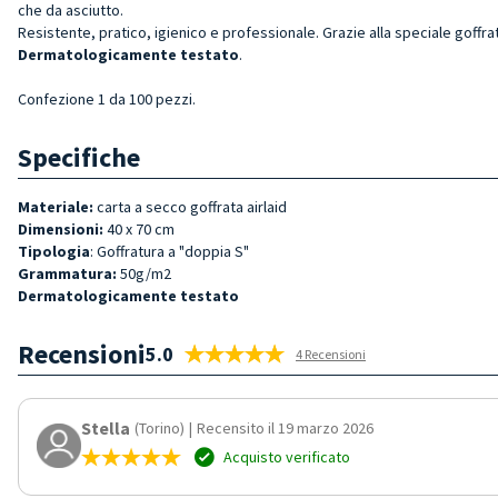
che da asciutto.
Resistente, pratico, igienico e professionale. Grazie alla speciale goffra
Dermatologicamente testato
.
Confezione 1 da 100 pezzi.
Specifiche
Materiale:
carta a secco goffrata airlaid
Dimensioni:
40 x 70 cm
Tipologia
: Goffratura a "doppia S"
Grammatura:
50g/m2
Dermatologicamente testato
Recensioni
5.0
4 Recensioni
Stella
(Torino)
|
Recensito il 19 marzo 2026
Acquisto verificato