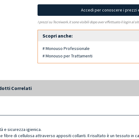
Accedi per conoscere i prezzi 
I prezzi su Tecniwork.it sono visibili dopo aver effettuato il login al si
Scopri anche:
# Monouso Professionale
# Monouso per Trattamenti
otti Correlati
à e sicurezza igienica.
 le fibre di cellulosa attraverso appositi collanti. Il risultato è un tessuto