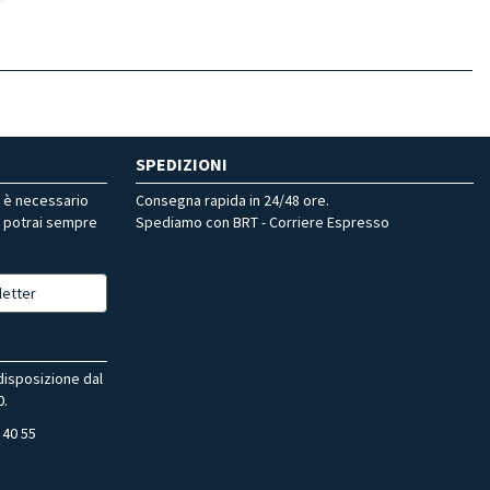
SPEDIZIONI
r è necessario
Consegna rapida in 24/48 ore.
, potrai sempre
Spediamo con BRT - Corriere Espresso
letter
 disposizione dal
0.
 40 55