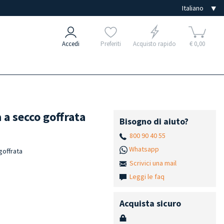
Accedi
Preferiti
Acquisto rapido
€ 0,00
a secco goffrata
Bisogno di aiuto?
800 90 40 55
Whatsapp
goffrata
Scrivici una mail
Leggi le faq
Acquista sicuro