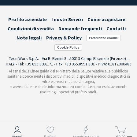
Profilo aziendale
I nostri Servizi
Come acquistare
Condizioni di vendita
Domande frequenti
Contatti
Note legali
Privacy & Policy
Preferenze cookie
TecniWork S.p.A. - Via R. Benini 8 - 50013 Campi Bisenzio (Firenze) -
ITALY - Tel: +39 055.8991.71 - Fax: +39 055.8991.801 - P.IVA: 01812000485
Ai sensi delle Linee guida del Ministero della Salute relative alla pubblicità
sanitaria concernente i dispositivi medici, dispositivi medico-diagnostici in
vitro e presidi medico chirurgici,
si avvisa l'utente che le informazioni ivi contenute sono esclusivamente
rivolte agli operatori professionali.
Informativa sulla raccolta
Accedi
Preferiti
Acquisto rapido
€ 0,00