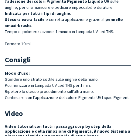
l’
adesione dei colori Pigmenta Pigmento Liquido UV
sulle
unghie, per una manicure e pedicure impeccabili e durature.
Indicata per tutti i tipi di unghie
.
Stesura extra facile
e corretta applicazione grazie al
pennello
«maxi-brush»
.
Tempo di polimerizzazione: 1 minuto in Lampada UV Led TNS.
Formato 10 ml
Consigli
Modo d'uso:
Stendere uno strato sottile sulle unghie della mano.
Polimerizzare in Lampada UV Led TNS per 1 min.
Ripetere lo stesso procedimento sull’altra mano.
Continuare con l’applicazione del colore Pigmenta UV Liquid Pigment.
Video
Video tutorial con tutti i passaggi step by step della
applicazione e della rimozione di Pigmenta, il nuovo Sistema a
pigmento Liquido UV per unghie di TNS Firenze