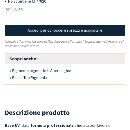
Non contiene CI 77820
Ref: SQ001
Accedi per conoscere i prezzi e acquistare
I prezzi su Tecniwork.it sono visibili dopo aver effettuato il login al sito web riservato ai
professionisti del settore.
Scopri anche:
# Pigmenta pigmento UV per unghie
# Basi e Top Pigmenta
Descrizione prodotto
Base UV
dalla
formula professionale
studiata per favorire