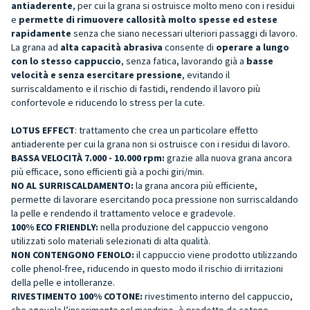
antiaderente
, per cui la grana si ostruisce molto meno con i residui
e
permette di rimuovere callosità molto spesse ed estese
rapidamente
senza che siano necessari ulteriori passaggi di lavoro.
La grana ad
alta capacità abrasiva
consente di
operare a lungo
con lo stesso cappuccio
, senza fatica, lavorando già a
basse
velocità e senza esercitare pressione
, evitando il
surriscaldamento e il rischio di fastidi, rendendo il lavoro più
confortevole e riducendo lo stress per la cute.
LOTUS EFFECT
: trattamento che crea un particolare effetto
antiaderente per cui la grana non si ostruisce con i residui di lavoro.
BASSA VELOCITÀ
7.000 - 10.000 rpm:
grazie alla nuova grana ancora
più efficace, sono efficienti già a pochi giri/min.
NO AL SURRISCALDAMENTO:
la grana ancora più efficiente,
permette di lavorare esercitando poca pressione non surriscaldando
la pelle e rendendo il trattamento veloce e gradevole.
100% ECO FRIENDLY:
nella produzione del cappuccio vengono
utilizzati solo materiali selezionati di alta qualità.
NON CONTENGONO FENOLO:
il cappuccio viene prodotto utilizzando
colle phenol-free, riducendo in questo modo il rischio di irritazioni
della pelle e intolleranze.
RIVESTIMENTO 100% COTONE:
rivestimento interno del cappuccio,
che agevola l’inserimento nel mandrino, è prodotto da cotone