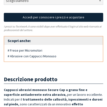
Accedi per conoscere i prezzi e acquistare
I prezzi su Tecniwork.it sono visibili dopo aver effettuato il login al sito web riservato ai
professionisti del settore.
Scopri anche:
# Frese per Micromotori
# Abrasive con Cappucci Monouso
Descrizione prodotto
Cappucci abrasivi monouso Secure Cap a grana fine e
superficie antiaderente extra abrasiva,
per un lavoro eccellente.
Indicati per il
trattamento delle callosità, ispessimenti e duroni
sul piede,
sono caratterizzati da un innovativo
effetto