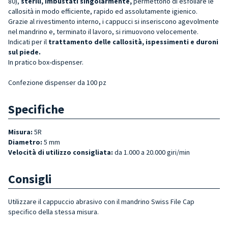
80),
sterili, imbustati singolarmente,
permettono di esfoliare le
callosità in modo efficiente, rapido ed assolutamente igienico.
Grazie al rivestimento interno, i cappucci si inseriscono agevolmente
nel mandrino e, terminato il lavoro, si rimuovono velocemente.
Indicati per il
trattamento delle callosità, ispessimenti e duroni
sul piede.
In pratico box-dispenser.
Confezione dispenser da 100 pz
Specifiche
Misura:
5R
Diametro:
5 mm
Velocità di utilizzo consigliata:
da 1.000 a 20.000 giri/min
Consigli
Utilizzare il cappuccio abrasivo con il mandrino Swiss File Cap
specifico della stessa misura.