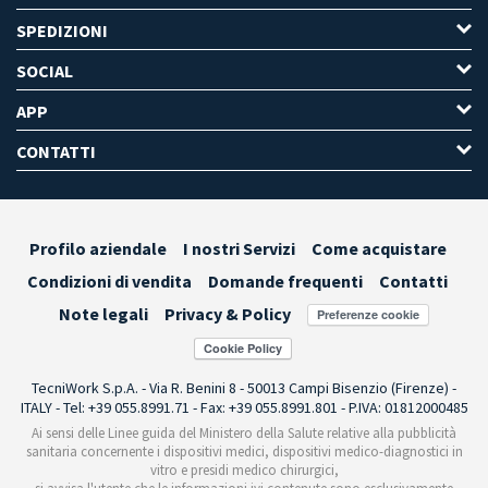
SPEDIZIONI
SOCIAL
APP
CONTATTI
Profilo aziendale
I nostri Servizi
Come acquistare
Condizioni di vendita
Domande frequenti
Contatti
Note legali
Privacy & Policy
Preferenze cookie
TecniWork S.p.A. - Via R. Benini 8 - 50013 Campi Bisenzio (Firenze) -
ITALY - Tel: +39 055.8991.71 - Fax: +39 055.8991.801 - P.IVA: 01812000485
Ai sensi delle Linee guida del Ministero della Salute relative alla pubblicità
sanitaria concernente i dispositivi medici, dispositivi medico-diagnostici in
vitro e presidi medico chirurgici,