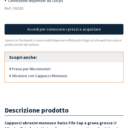
Confezione dispenser da 100 pz
Ref: CM203
Accedi per conoscere i prezzi e acquistare
I prezzi su Tecniwork.it sono visibili dopo aver effettuato il login al sito web riservato ai
professionisti del settore.
Scopri anche:
# Frese per Micromotori
# Abrasive con Cappucci Monouso
Descrizione prodotto
Cappucci abrasivi monouso Swiss File Cap a grana grossa
(#