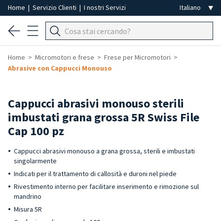
Home
|
Servizio Clienti
|
I nostri Servizi
Home
Micromotori e frese
Frese per Micromotori
Abrasive con Cappucci Monouso
-3%
Cappucci abrasivi monouso sterili
imbustati grana grossa 5R Swiss File
Cap 100 pz
Cappucci abrasivi monouso a grana grossa, sterili e imbustati
singolarmente
Indicati per il trattamento di callosità e duroni nel piede
Rivestimento interno per facilitare inserimento e rimozione sul
mandrino
Misura 5R