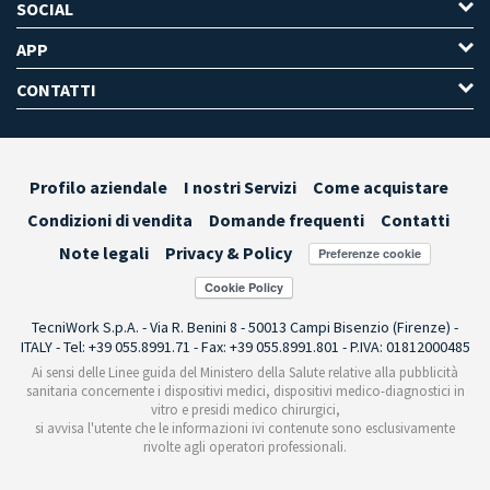
SOCIAL
APP
CONTATTI
Profilo aziendale
I nostri Servizi
Come acquistare
Condizioni di vendita
Domande frequenti
Contatti
Note legali
Privacy & Policy
Preferenze cookie
TecniWork S.p.A. - Via R. Benini 8 - 50013 Campi Bisenzio (Firenze) -
ITALY - Tel: +39 055.8991.71 - Fax: +39 055.8991.801 - P.IVA: 01812000485
Ai sensi delle Linee guida del Ministero della Salute relative alla pubblicità
sanitaria concernente i dispositivi medici, dispositivi medico-diagnostici in
vitro e presidi medico chirurgici,
si avvisa l'utente che le informazioni ivi contenute sono esclusivamente
rivolte agli operatori professionali.