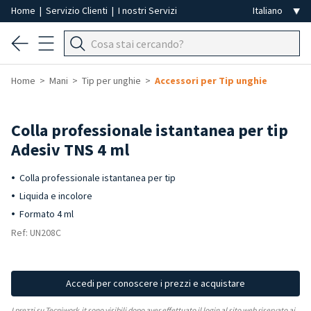
Home
|
Servizio Clienti
|
I nostri Servizi
Home
Mani
Tip per unghie
Accessori per Tip unghie
Colla professionale istantanea per tip
Adesiv TNS 4 ml
Colla professionale istantanea per tip
Liquida e incolore
Formato 4 ml
Ref: UN208C
Accedi per conoscere i prezzi e acquistare
I prezzi su Tecniwork.it sono visibili dopo aver effettuato il login al sito web riservato ai