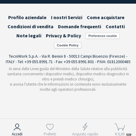
Profilo aziendale
I nostri Servizi
Come acquistare
Condizioni di vendita
Domande frequenti
Contatti
Note legali
Privacy & Policy
Preferenze cookie
TecniWork S.p.A. - Via R. Benini 8 - 50013 Campi Bisenzio (Firenze) -
ITALY - Tel: +39 055.8991.71 - Fax: +39 055.8991.801 - P.IVA: 01812000485
Ai sensi delle Linee guida del Ministero della Salute relative alla pubblicità
sanitaria concernente i dispositivi medici, dispositivi medico-diagnostici in
vitro e presidi medico chirurgici,
si avvisa l'utente che le informazioni ivi contenute sono esclusivamente
rivolte agli operatori professionali.
Informativa sulla raccolta
Accedi
Preferiti
Acquisto rapido
€ 0,00