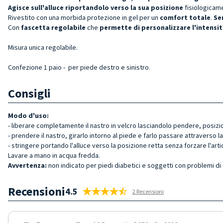
Agisce sull'alluce riportandolo verso la sua posizione
fisiologicam
Rivestito con una morbida protezione in gel per un
comfort totale
.
Se
Con
fascetta regolabile
che
permette di personalizzare l'intensit
Misura unica regolabile.
Confezione 1 paio - per piede destro e sinistro.
Consigli
Modo d'uso:
- liberare completamente il nastro in velcro lasciandolo pendere, posizi
- prendere il nastro, girarlo intorno al piede e farlo passare attraverso la
- stringere portando l'alluce verso la posizione retta senza forzare l'art
Lavare a mano in acqua fredda.
Avvertenza:
non indicato per piedi diabetici e soggetti con problemi di 
Recensioni
4.5
2 Recensioni