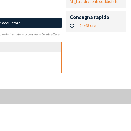
Migliaia di clienti soddisfatti
Consegna rapida
e acquistare
in 24/48 ore
to web riservato ai professionisti del settore.