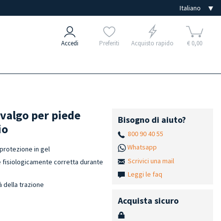
Accedi
Preferiti
Acquisto rapido
€ 0,00
 valgo per piede
Bisogno di aiuto?
io
800 90 40 55
Whatsapp
protezione in gel
Scrivici una mail
ne fisiologicamente corretta durante
Leggi le faq
à della trazione
Acquista sicuro