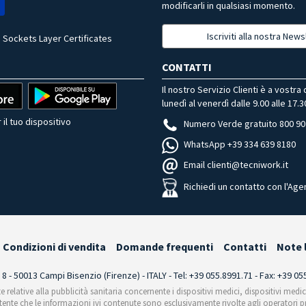
modificarli in qualsiasi momento.
Iscriviti alla nostra News
 Sockets Layer Certificates
CONTATTI
Il nostro Servizio Clienti è a vostra
lunedì al venerdì dalle 9.00 alle 17.3
 il tuo dispositivo
Numero Verde gratuito 800 90
WhatsApp +39 334 639 8180
Email clienti@tecniwork.it
Richiedi un contatto con l'Age
Condizioni di vendita
Domande frequenti
Contatti
Note 
i 8 - 50013 Campi Bisenzio (Firenze) - ITALY - Tel: +39 055.8991.71 - Fax: +39 0
te relative alla pubblicità sanitaria concernente i dispositivi medici, dispositivi medi
'utente che le informazioni ivi contenute sono esclusivamente rivolte agli operatori pr