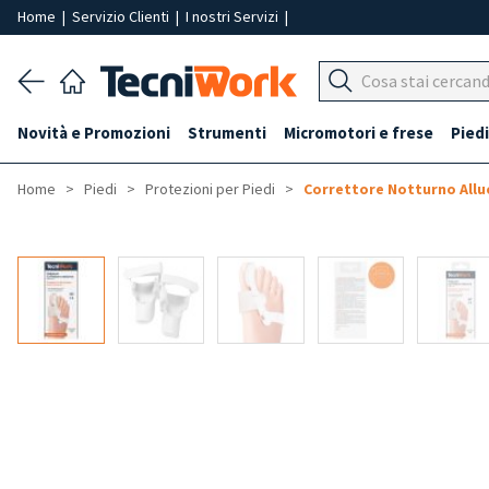
Home
|
Servizio Clienti
|
I nostri Servizi
|
Novità e Promozioni
Strumenti
Micromotori e frese
Piedi
Home
Piedi
Protezioni per Piedi
Correttore Notturno Allu