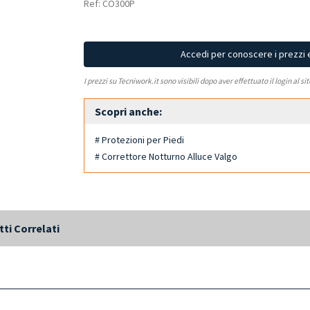
Ref: CO300P
Accedi per conoscere i prezzi 
I prezzi su Tecniwork.it sono visibili dopo aver effettuato il login al si
Scopri anche:
# Protezioni per Piedi
# Correttore Notturno Alluce Valgo
ti Correlati