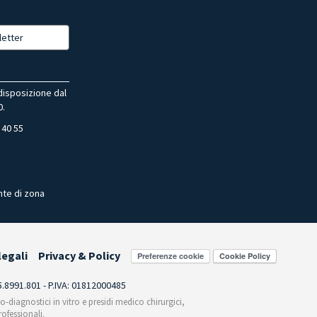
letter
 disposizione dal
0.
 40 55
nte di zona
legali
Privacy & Policy
Preferenze cookie
55.8991.801 - P.IVA: 01812000485
co-diagnostici in vitro e presidi medico chirurgici,
ofessionali.