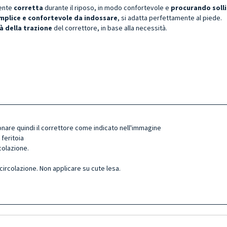
ente
corretta
durante il riposo, in modo confortevole e
procurando
soll
mplice e confortevole da indossare
, si adatta perfettamente al piede.
à della trazione
del correttore, in base alla necessità.
onare quindi il correttore come indicato nell'immagine
 feritoia
icolazione.
circolazione. Non applicare su cute lesa.