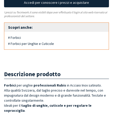
Accedi per conoscere i prezzi e acquistare
I prezzi su Tecniwork.it sono visibili dopo aver effettuato il login al sito web riservato ai
professionisti del settore.
Scopri anche:
# Forbici
# Forbici per Unghie e Cuticole
Descrizione prodotto
Forbici
per unghie
professionali Rubis
in Acciaio Inox satinato.
Alta qualità Svizzera, dal taglio preciso e durevole nel tempo, con
impugnatura dal design moderno e di grande funzionalità. Testate e
controllate singolarmente.
Ideali per il
taglio di unghie, cuticole e per regolare le
sopracciglia
.