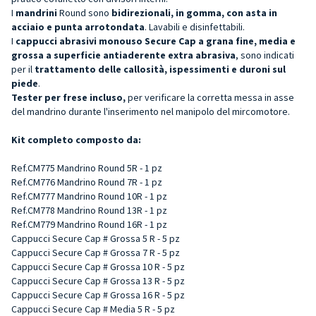
I
mandrini
Round sono
bidirezionali, in gomma, con asta in
acciaio e punta arrotondata
. Lavabili e disinfettabili.
I
cappucci abrasivi monouso Secure Cap a grana fine, media e
grossa a superficie antiaderente extra abrasiva
, sono indicati
per il
trattamento delle callosità, ispessimenti e duroni sul
piede
.
Tester per frese incluso,
per verificare la corretta messa in asse
del mandrino durante l'inserimento nel manipolo del mircomotore.
Kit completo composto da:
Ref.CM775 Mandrino Round 5R - 1 pz
Ref.CM776 Mandrino Round 7R - 1 pz
Ref.CM777 Mandrino Round 10R - 1 pz
Ref.CM778 Mandrino Round 13R - 1 pz
Ref.CM779 Mandrino Round 16R - 1 pz
Cappucci Secure Cap # Grossa 5 R - 5 pz
Cappucci Secure Cap # Grossa 7 R - 5 pz
Cappucci Secure Cap # Grossa 10 R - 5 pz
Cappucci Secure Cap # Grossa 13 R - 5 pz
Cappucci Secure Cap # Grossa 16 R - 5 pz
Cappucci Secure Cap # Media 5 R - 5 pz