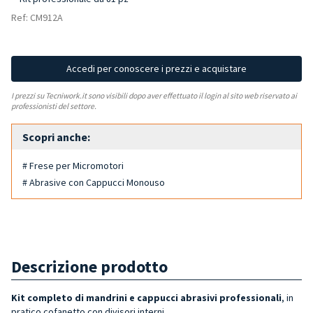
Ref: CM912A
Accedi per conoscere i prezzi e acquistare
I prezzi su Tecniwork.it sono visibili dopo aver effettuato il login al sito web riservato ai
professionisti del settore.
Scopri anche:
# Frese per Micromotori
# Abrasive con Cappucci Monouso
Descrizione prodotto
Kit completo di mandrini e cappucci abrasivi professionali
, in
pratico cofanetto con divisori interni.