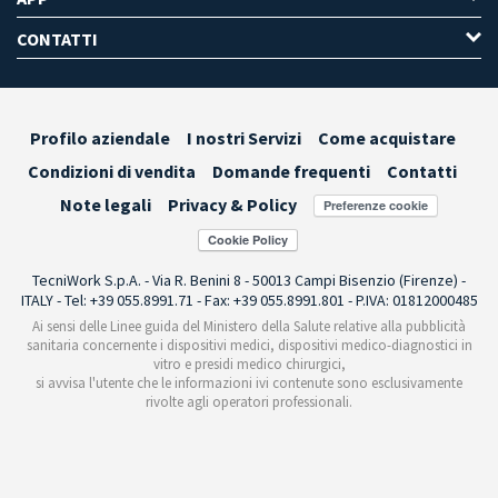
CONTATTI
Profilo aziendale
I nostri Servizi
Come acquistare
Condizioni di vendita
Domande frequenti
Contatti
Note legali
Privacy & Policy
Preferenze cookie
TecniWork S.p.A. - Via R. Benini 8 - 50013 Campi Bisenzio (Firenze) -
ITALY - Tel: +39 055.8991.71 - Fax: +39 055.8991.801 - P.IVA: 01812000485
Ai sensi delle Linee guida del Ministero della Salute relative alla pubblicità
sanitaria concernente i dispositivi medici, dispositivi medico-diagnostici in
vitro e presidi medico chirurgici,
si avvisa l'utente che le informazioni ivi contenute sono esclusivamente
rivolte agli operatori professionali.