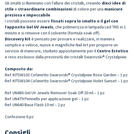
Gli smalti si illuminano con l'allure dei cristalli, creando
dieci idee di
stile
e
straordinarie combinazioni
di colore per una
manicure
preziosa e impeccabile
.
I cristalli possono essere
fissati sopra lo smalto o il gel con
l’apposito Gel UV Jewels
, che polimerizza in lampada Led TNS in 1
minuto e si rimuove con il solvente (formula soak off).
Discovery kit
è pensato per provare e realizzare, in maniera
semplice e veloce, nuove e magnifiche Nail Art per proporre un
servizio di manicure, studiato appositamente per il
Centro Estetico
e reso esclusivo dalla preziosità dei cristalli Swarovski® Crystalpixie.
Composto da:
Ref.
KITSW103 Cofanetto
Swarovski® Crystalpixie
Rose Garden
–
1 pz
Ref. KITSW104 Cofanetto
Swarovski® Crystalpixie
Violet Sunset
– 1 pz
Ref. UN486 Gel UV Jewels Remover Soak Off 20 ml – 1 pz
Ref. UN479 Pennello per applicazione gel – 1 pz
Ref. UN640 Base Flash 10 ml – 2 pz
Confezione 6 pz
Consigli