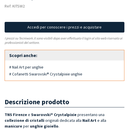
Ref: KITSW2
Accedi per conoscere i prezzi e acquistare
I prezzi su Tecniwork.it sono visibili dopo aver effettuato il login al sito web riservato ai
professionisti del settore.
Scopri anche:
# Nail Art per unghie
# Cofanetti Swarovski® Crystalpixie unghie
Descrizione prodotto
TNS Firenze
e
Swarovski® Crystalpixie
presentano una
collezione di cristalli
originali dedicata alla
Nail Art
e alla
manicure
per
unghie gioiello
.