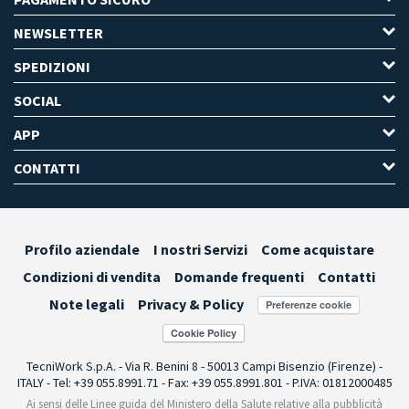
NEWSLETTER
SPEDIZIONI
SOCIAL
APP
CONTATTI
Profilo aziendale
I nostri Servizi
Come acquistare
Condizioni di vendita
Domande frequenti
Contatti
Note legali
Privacy & Policy
Preferenze cookie
TecniWork S.p.A. - Via R. Benini 8 - 50013 Campi Bisenzio (Firenze) -
ITALY - Tel: +39 055.8991.71 - Fax: +39 055.8991.801 - P.IVA: 01812000485
Ai sensi delle Linee guida del Ministero della Salute relative alla pubblicità