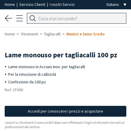
Home
|
Servizio Clienti
|
I nostri Servizi
Home
Strumenti
Tagliacalli
Manici e lame Credo
Lame monouso per tagliacalli 100 pz
Lame monouso in Acciaio Inox per tagliacalli
Per la rimozione di callosità
Confezione da 100 pz
Ref: CF690
Accedi per conoscere i prezzi e acquistare
I prezzi su Tecniwork.it sono visibili dopo aver effettuato il login al sito web riservato ai
professionisti del settore.