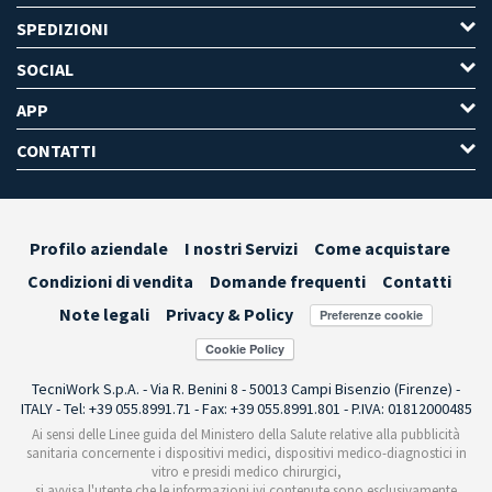
SPEDIZIONI
SOCIAL
APP
CONTATTI
Profilo aziendale
I nostri Servizi
Come acquistare
Condizioni di vendita
Domande frequenti
Contatti
Note legali
Privacy & Policy
Preferenze cookie
TecniWork S.p.A. - Via R. Benini 8 - 50013 Campi Bisenzio (Firenze) -
ITALY - Tel: +39 055.8991.71 - Fax: +39 055.8991.801 - P.IVA: 01812000485
Ai sensi delle Linee guida del Ministero della Salute relative alla pubblicità
sanitaria concernente i dispositivi medici, dispositivi medico-diagnostici in
vitro e presidi medico chirurgici,
si avvisa l'utente che le informazioni ivi contenute sono esclusivamente