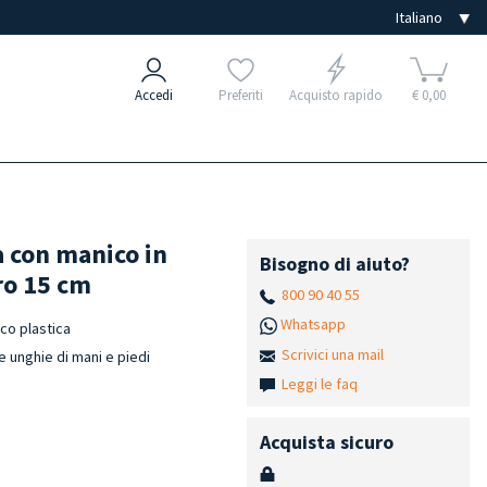
Accedi
Preferiti
Acquisto rapido
€ 0,00
 con manico in
Bisogno di aiuto?
iro 15 cm
800 90 40 55
Whatsapp
co plastica
Scrivici una mail
e unghie di mani e piedi
Leggi le faq
Acquista sicuro