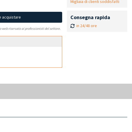
Migliaia di clienti soddisfatti
Consegna rapida
e acquistare
in 24/48 ore
to web riservato ai professionisti del settore.