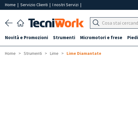
Home
|
Servizio Clienti
|
I nostri Servizi
|
Novità e Promozioni
Strumenti
Micromotori e frese
Piedi
Home
Strumenti
Lime
Lime Diamantate