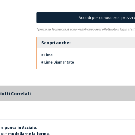
Accedi per conoscere i prezzi 
I prezzi su Tecniwork.it sono visibili dopo aver effettuato il login al si
Scopri anche:
# Lime
# Lime Diamantate
otti Correlati
e punta in Acciaio.
e per
modellarne la forma
.