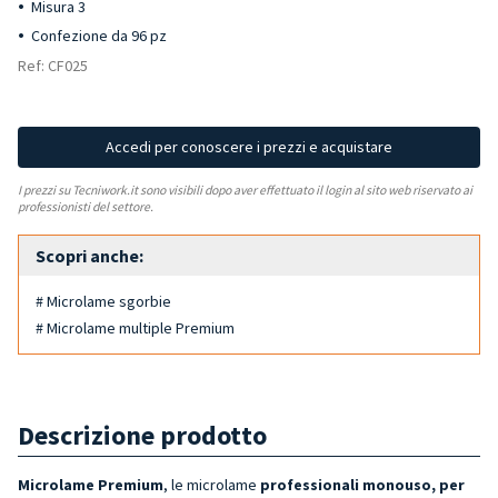
Misura 3
Confezione da 96 pz
Ref: CF025
Accedi per conoscere i prezzi e acquistare
I prezzi su Tecniwork.it sono visibili dopo aver effettuato il login al sito web riservato ai
professionisti del settore.
Scopri anche:
# Microlame sgorbie
# Microlame multiple Premium
Descrizione prodotto
Microlame Premium
, le microlame
professionali monouso, per