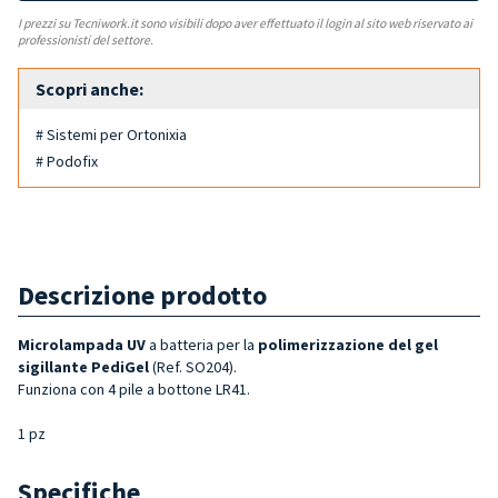
I prezzi su Tecniwork.it sono visibili dopo aver effettuato il login al sito web riservato ai
professionisti del settore.
Scopri anche:
# Sistemi per Ortonixia
# Podofix
Descrizione prodotto
Microlampada UV
a batteria per la
polimerizzazione del gel
sigillante PediGel
(Ref. SO204).
Funziona con 4 pile a bottone LR41.
1 pz
Specifiche