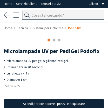
Home
|
Servizio Clienti
|
I nostri Servizi
Home
Tecnica
Sistemi per Ortonixia
Podofix
Microlampada UV per PediGel Podofix
Microlampada UV per gel sigillante Pedigel
Polimerizza in 20 secondi
Lunghezza 4,7 cm
Diametro 1 cm
Ref: SO205
Accedi per conoscere i prezzi e acquistare