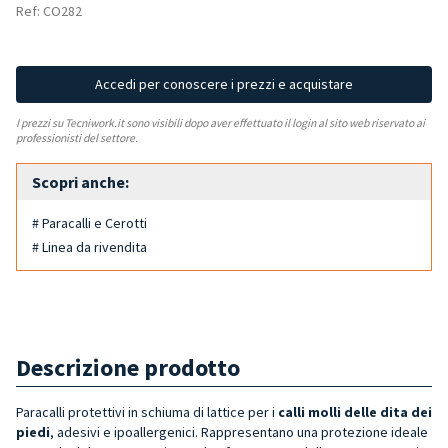
Ref: CO282
Accedi per conoscere i prezzi e acquistare
I prezzi su Tecniwork.it sono visibili dopo aver effettuato il login al sito web riservato ai
professionisti del settore.
Scopri anche:
# Paracalli e Cerotti
# Linea da rivendita
Descrizione prodotto
Paracalli protettivi in schiuma di lattice per i
calli molli delle dita dei
piedi
, adesivi e ipoallergenici. Rappresentano una protezione ideale