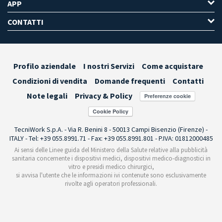
APP
CONTATTI
Profilo aziendale
I nostri Servizi
Come acquistare
Condizioni di vendita
Domande frequenti
Contatti
Note legali
Privacy & Policy
Preferenze cookie
TecniWork S.p.A. - Via R. Benini 8 - 50013 Campi Bisenzio (Firenze) -
ITALY - Tel: +39 055.8991.71 - Fax: +39 055.8991.801 - P.IVA: 01812000485
Ai sensi delle Linee guida del Ministero della Salute relative alla pubblicità
sanitaria concernente i dispositivi medici, dispositivi medico-diagnostici in
vitro e presidi medico chirurgici,
si avvisa l'utente che le informazioni ivi contenute sono esclusivamente
rivolte agli operatori professionali.