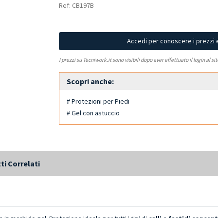
Ref: CB197B
Accedi per conoscere i prezzi 
I prezzi su Tecniwork.it sono visibili dopo aver effettuato il login al si
Scopri anche:
# Protezioni per Piedi
# Gel con astuccio
ti Correlati