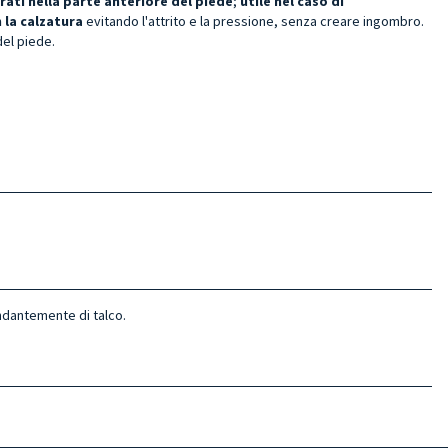
trati nella parte anteriore del piede
;
utile nel caso di
 la calzatura
evitando l'attrito e la pressione, senza creare ingombro.
del piede.
ndantemente di talco.