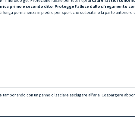
ce
in morbido gel. Protezione ideale per tutti i tipi di
calli e fastidi concen
arica primo e secondo dito
.
Protegge l’alluce dallo sfregamento con
 lunga permanenza in piedi o per sport che sollecitano la parte anteriore 
e tamponando con un panno o lasciare asciugare all'aria. Cospargere abbo