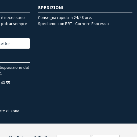
SPEDIZIONI
r è necessario
Consegna rapida in 24/48 ore.
, potrai sempre
Spediamo con BRT - Corriere Espresso
letter
 disposizione dal
0.
 40 55
nte di zona