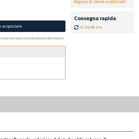
Migliaia di clienti soddisfatti
Consegna rapida
e acquistare
in 24/48 ore
to web riservato ai professionisti del settore.