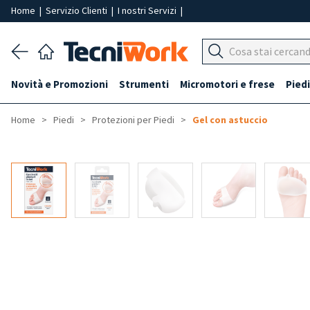
Home
|
Servizio Clienti
|
I nostri Servizi
|
Novità e Promozioni
Strumenti
Micromotori e frese
Piedi
Home
Piedi
Protezioni per Piedi
Gel con astuccio