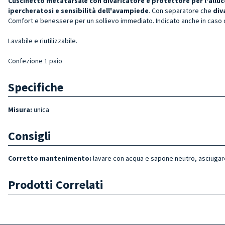
Cuscinetto metatarsale con divaricatore e protettore per l'allu
ipercheratosi e sensibilità dell'avampiede
. Con separatore che
d
iv
Comfort e benessere per un sollievo immediato. Indicato anche in caso di
Lavabile e riutilizzabile.
Confezione 1 paio
Specifiche
Misura:
unica
Consigli
Corretto mantenimento:
lavare con acqua e sapone neutro, asciugar
Prodotti Correlati