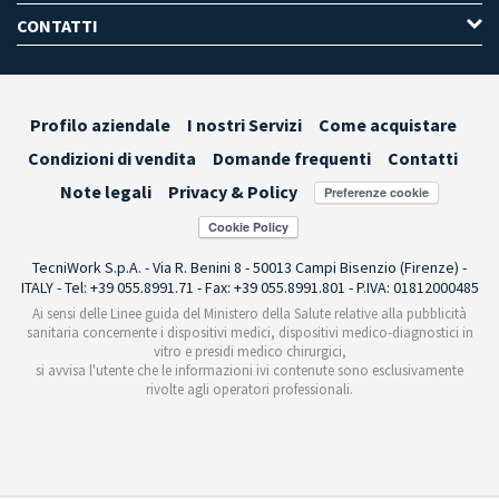
CONTATTI
Profilo aziendale
I nostri Servizi
Come acquistare
Condizioni di vendita
Domande frequenti
Contatti
Note legali
Privacy & Policy
Preferenze cookie
TecniWork S.p.A. - Via R. Benini 8 - 50013 Campi Bisenzio (Firenze) -
ITALY - Tel: +39 055.8991.71 - Fax: +39 055.8991.801 - P.IVA: 01812000485
Ai sensi delle Linee guida del Ministero della Salute relative alla pubblicità
sanitaria concernente i dispositivi medici, dispositivi medico-diagnostici in
vitro e presidi medico chirurgici,
si avvisa l'utente che le informazioni ivi contenute sono esclusivamente
rivolte agli operatori professionali.