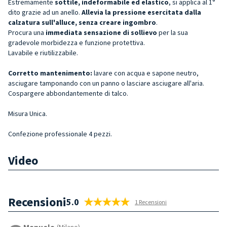
Estremamente
sottile, indeformabile ed elastico
, si applica al 1°
dito grazie ad un anello.
Allevia la pressione esercitata dalla
calzatura sull'alluce, senza creare ingombro
.
Procura una
immediata sensazione di sollievo
per la sua
gradevole morbidezza e funzione protettiva.
Lavabile e riutilizzabile.
Corretto mantenimento:
lavare con acqua e sapone neutro,
asciugare tamponando con un panno o lasciare asciugare all'aria.
Cospargere abbondantemente di talco.
Misura Unica.
Confezione professionale 4 pezzi.
Video
Recensioni
5.0
1 Recensioni
Manuela
(Milano)