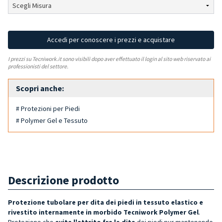
Accedi per conoscere i prezzi e acquistare
I prezzi su Tecniwork.it sono visibili dopo aver effettuato il login al sito web riservato ai
professionisti del settore.
Scopri anche:
# Protezioni per Piedi
# Polymer Gel e Tessuto
Descrizione prodotto
Protezione tubolare per dita dei piedi in tessuto elastico e
rivestito internamente in morbido Tecniwork Polymer
Gel
.
Protezione che
evita l'attrito fra le dita
dei piedi pur mantenendo