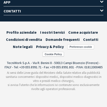
APP
CONTATTI
Profilo aziendale
I nostri Servizi
Come acquistare
Condizioni di vendita
Domande frequenti
Contatti
Note legali
Privacy & Policy
Preferenze cookie
TecniWork S.p.A. - Via R. Benini 8 - 50013 Campi Bisenzio (Firenze) -
ITALY - Tel: +39 055.8991.71 - Fax: +39 055.8991.801 - P.IVA: 01812000485
Ai sensi delle Linee guida del Ministero della Salute relative alla pubblicità
sanitaria concernente i dispositivi medici, dispositivi medico-diagnostici in
vitro e presidi medico chirurgici,
si avvisa l'utente che le informazioni ivi contenute sono esclusivamente
rivolte agli operatori professionali.