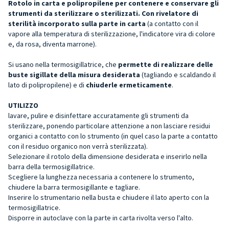
Rotolo in carta e polipropilene per contenere e conservare gli
strumenti da sterilizzare o sterilizzati.
Con rivelatore di
sterilità incorporato sulla parte in carta
(a contatto con il
vapore alla temperatura di sterilizzazione, l'indicatore vira di colore
e, da rosa, diventa marrone).
Si usano nella termosigillatrice, che
permette di realizzare delle
buste sigillate della misura desiderata
(tagliando e scaldando il
lato di polipropilene) e di
chiuderle ermeticamente
.
UTILIZZO
lavare, pulire e disinfettare accuratamente gli strumenti da
sterilizzare, ponendo particolare attenzione a non lasciare residui
organici a contatto con lo strumento (in quel caso la parte a contatto
con il residuo organico non verrà sterilizzata).
Selezionare il rotolo della dimensione desiderata e inserirlo nella
barra della termosigillatrice.
Scegliere la lunghezza necessaria a contenere lo strumento,
chiudere la barra termosigillante e tagliare.
Inserire lo strumentario nella busta e chiudere il lato aperto con la
termosigillatrice.
Disporre in autoclave con la parte in carta rivolta verso l'alto.