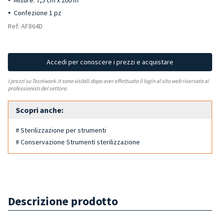
Misure: 7,5 cm x 200 m
Confezione 1 pz
Ref: AF864D
Accedi per conoscere i prezzi e acquistare
I prezzi su Tecniwork.it sono visibili dopo aver effettuato il login al sito web riservato ai
professionisti del settore.
Scopri anche:
# Sterilizzazione per strumenti
# Conservazione Strumenti sterilizzazione
Descrizione prodotto