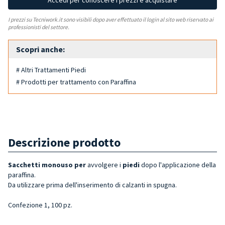
Accedi per conoscere i prezzi e acquistare
I prezzi su Tecniwork.it sono visibili dopo aver effettuato il login al sito web riservato ai
professionisti del settore.
Scopri anche:
# Altri Trattamenti Piedi
# Prodotti per trattamento con Paraffina
Descrizione prodotto
Sacchetti monouso per
avvolgere i
piedi
dopo l'applicazione della
paraffina.
Da utilizzare prima dell'inserimento di calzanti in spugna.
Confezione 1, 100 pz.