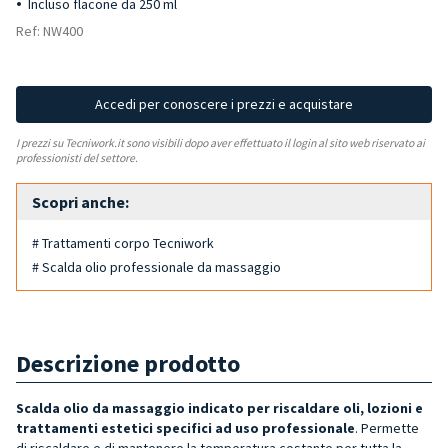
Incluso flacone da 250 ml
Ref: NW400
Accedi per conoscere i prezzi e acquistare
I prezzi su Tecniwork.it sono visibili dopo aver effettuato il login al sito web riservato ai
professionisti del settore.
Scopri anche:
# Trattamenti corpo Tecniwork
# Scalda olio professionale da massaggio
Descrizione prodotto
Scalda olio da massaggio indicato per riscaldare oli, lozioni e
trattamenti estetici specifici ad uso professionale
. Permette
di riscaldare e di mantenere la temperatura costante per tutta la