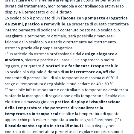
durata del trattamento, monitorandola e controllandola attraverso il
display e il termostato di cui è dotato.
Lo scalda olio è provvisto di un
flacone con pompetta erogatrice
da 250 ml, pratico e removibile
. La presenza di questo contenitore
interno permette di scaldare il contenuto posto nello scalda olio.
Raggiunta la temperatura ottimale, sarà possibile rimuovere il
falcone dallo scaldaolio e usarlo direttamente nel trattamento
estetico grazie alla pompa erogatrice.
E' un articolo da estetica professionale dal
design elegante e
moderno
, sicuro e pratico da usare. E' un apparecchio molto
leggero, per questo
è portatile e facilmente trasportabile
.
Lo scalda olio digitale è dotato di un
interruttore on/off
che
consente di portare i liquidi alla temperatura massima di 60°C. Il
range di temperatura è regolabile e può andare da 40 a 60 °C.
E' possibile infatti impostare e controllare la temperatura desiderata
ruotando la manopola di regolazione della temperatura. Scalda olio
elettrico da massaggio con
pratico display di visualizzazione
della temperatura che permette di visualizzare la
temperatura in tempo reale
. Inoltre la temperatura di questo
apparecchio può essere impostata anche in gradi Fahrenheit (°F).
Riscaldamento rapido in circa 15 minuti
. Il suo display per il
controllo della temperatura permette di regolare con precisione il