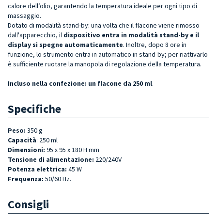
calore dell’olio, garantendo la temperatura ideale per ogni tipo di
massaggio.
Dotato di modalità stand-by: una volta che il flacone viene rimosso
dall'apparecchio, il
dispositivo entra in modalità stand-by e il
display si spegne automaticamente
. Inoltre, dopo 8 ore in
funzione, lo strumento entra in automatico in stand-by; per riattivarlo
è sufficiente ruotare la manopola di regolazione della temperatura.
Incluso nella confezione: un flacone da 250 ml
.
Specifiche
Peso:
350 g
Capacità
: 250 ml
Dimensioni:
95 x 95 x 180 H mm
Tensione di alimentazione:
220/240V
Potenza elettrica:
45 W
Frequenza:
50/60 Hz.
Consigli