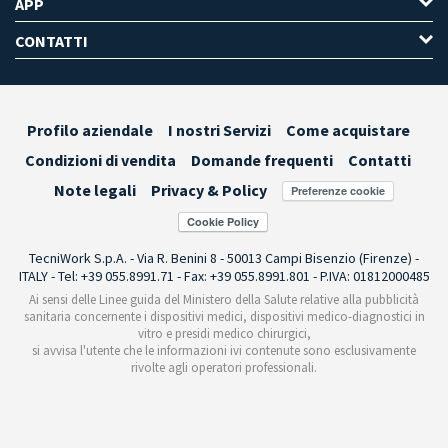
APP
CONTATTI
Profilo aziendale
I nostri Servizi
Come acquistare
Condizioni di vendita
Domande frequenti
Contatti
Note legali
Privacy & Policy
Preferenze cookie
TecniWork S.p.A. - Via R. Benini 8 - 50013 Campi Bisenzio (Firenze) -
ITALY - Tel: +39 055.8991.71 - Fax: +39 055.8991.801 - P.IVA: 01812000485
Ai sensi delle Linee guida del Ministero della Salute relative alla pubblicità
sanitaria concernente i dispositivi medici, dispositivi medico-diagnostici in
vitro e presidi medico chirurgici,
si avvisa l'utente che le informazioni ivi contenute sono esclusivamente
rivolte agli operatori professionali.