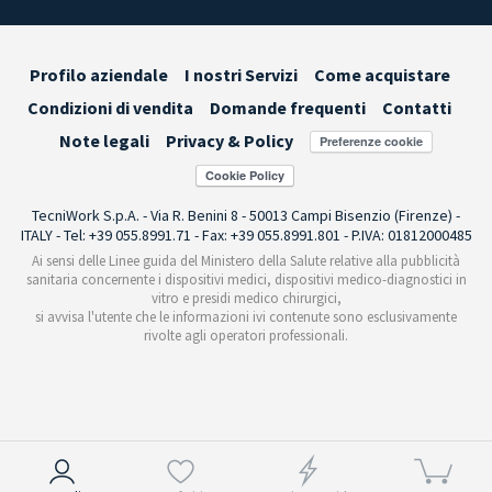
Profilo aziendale
I nostri Servizi
Come acquistare
Condizioni di vendita
Domande frequenti
Contatti
Note legali
Privacy & Policy
Preferenze cookie
TecniWork S.p.A. - Via R. Benini 8 - 50013 Campi Bisenzio (Firenze) -
ITALY - Tel: +39 055.8991.71 - Fax: +39 055.8991.801 - P.IVA: 01812000485
Ai sensi delle Linee guida del Ministero della Salute relative alla pubblicità
sanitaria concernente i dispositivi medici, dispositivi medico-diagnostici in
vitro e presidi medico chirurgici,
si avvisa l'utente che le informazioni ivi contenute sono esclusivamente
rivolte agli operatori professionali.
Informativa sulla raccolta