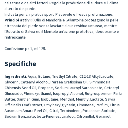
calzatura o da altri fattori. Regola la produzione di sudore e il clima
alterato del piede.
Indicata per chi pratica sport. Piacevole e fresca profumazione.
Principi attivi:
l'Olio di Mandorla e l'Allantoina proteggono la pelle
stressata del piede senza lasciare alcun residuo untuoso, mentre
l'Estratto di Salvia ed il Mentolo un'azione protettiva, deodorante e
rinfrescante.
Confezione pz 1, ml 125.
Specifiche
Ingredienti
: Aqua, Butane, Triethyl Citrate, C12-13 Alkyl Lactate,
Glycerin, Cetearyl Alcohol, Persea Gratissima Oil, Simmondsia
Chinensis Seed Oil, Propane, Sodium Lauroyl Sarcosinate, Cetearyl
Glucoside, Phenoxyethanol, Isopropyl Alcohol, Butyrospermum Parkii
Butter, Xanthan Gum, Isobutane, Menthol, Menthyl Lactate, Salvia
Officinalis Leaf Extract, Ethylhexylglycerin, Limonene, Parfum, Citrus
Aurantium Amara Peel Oil, Citral, Terpinolene, Potassium Sorbate,
Sodium Benzoate, beta-Pinenes, Linalool, Citronellol, Geraniol.