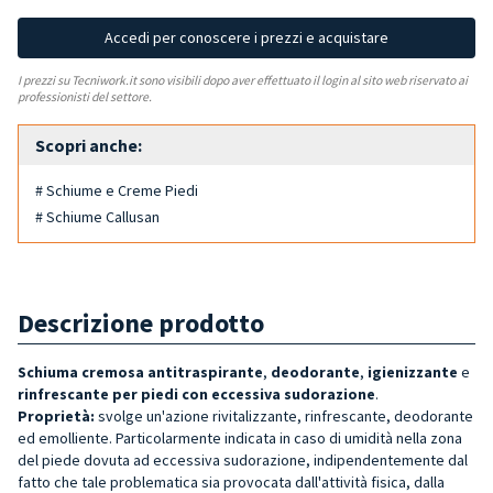
Accedi per conoscere i prezzi e acquistare
I prezzi su Tecniwork.it sono visibili dopo aver effettuato il login al sito web riservato ai
professionisti del settore.
Scopri anche:
# Schiume e Creme Piedi
# Schiume Callusan
Descrizione prodotto
Schiuma cremosa antitraspirante
,
deodorante
,
igienizzante
e
rinfrescante per piedi con eccessiva sudorazione
.
Proprietà:
svolge un'azione rivitalizzante, rinfrescante, deodorante
ed emolliente. Particolarmente indicata in caso di umidità nella zona
del piede dovuta ad eccessiva sudorazione, indipendentemente dal
fatto che tale problematica sia provocata dall'attività fisica, dalla