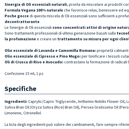
Sinergia di Oli essenziali naturali
, pronta da miscelare ai prodotti cor
Formula Vegana 100% naturale
che favorisce relax, benessere ed equ
Poche gocce
di questa miscela di Oli essenziali sono sufficienti a pro
decontratturante
.
Le Sinergie di Oli essenziali
sono concentrati attivi di origine natur
Sono trattamenti professionali di ultima generazione basati sulla
tecnol
la profumazione
e creare un
trattamento
su misura per ogni clien
Olio essenziale di Lavanda e Camomilla Romana:
proprietà calmanti 
Olio essenziale di Cipresso e Pino Mugo:
per tonificare i tessuti cut
Oli di Crusca di Riso e Avocado:
contrastano la formazione di radicali
Confezione 15 ml, 1 pz
Specifiche
Ingredienti:
Caprylic/Capric Triglyceride, Anthemis Nobilis Flower Oil, 
Sativa Bran Oil (Oryza Sativa (Rice) Bran Oil), Persea Gratissima Oil (Pe
Limonene, Citronellol.
La lista degli ingredienti può subire dei cambiamenti, fare sempre riferi