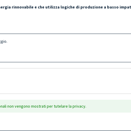
energia rinnovabile e che utilizza logiche di produzione a basso impa
gio.
onali non vengono mostrati per tutelare la privacy.