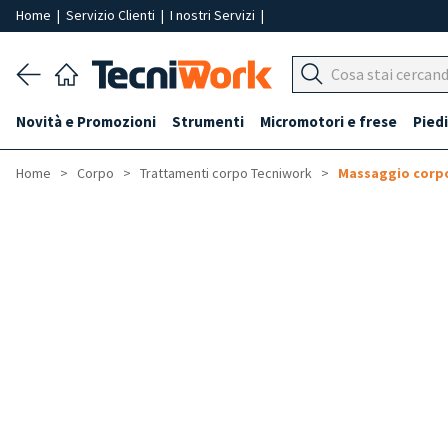
Home
|
Servizio Clienti
|
I nostri Servizi
|
Novità e Promozioni
Strumenti
Micromotori e frese
Piedi
Home
Corpo
Trattamenti corpo Tecniwork
Massaggio corpo