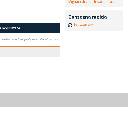
Migliaia di clienti soddisfatti
Consegna rapida
in 24/48 ore
e acquistare
to web riservato ai professionisti del settore.