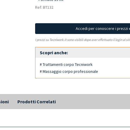
Ref: BT132
Accedi per conoscere i prezzi 
I prezzi su Tecniwork.it sono visibili dopo aver effettuato il login al si
Scopri anche:
# Trattamenti corpo Tecniwork
# Massaggio corpo professionale
ioni
Prodotti Correlati