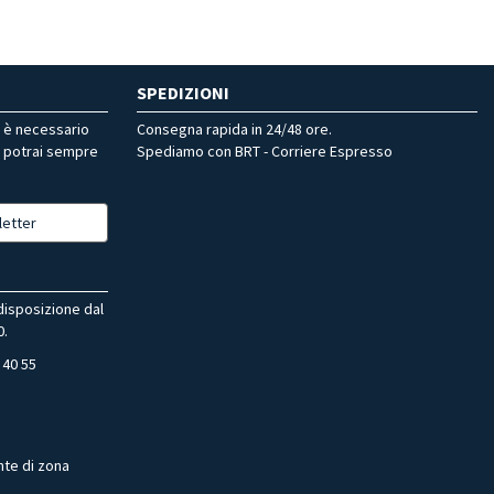
SPEDIZIONI
r è necessario
Consegna rapida in 24/48 ore.
, potrai sempre
Spediamo con BRT - Corriere Espresso
letter
 disposizione dal
0.
 40 55
nte di zona