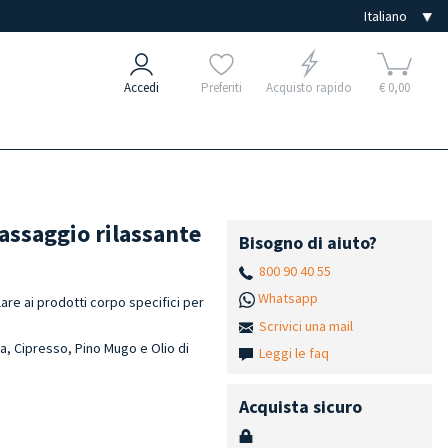
Accedi
Preferiti
Acquisto rapido
€ 0,00
massaggio rilassante
Bisogno di aiuto?
800 90 40 55
Whatsapp
lare ai prodotti corpo specifici per
Scrivici una mail
a, Cipresso, Pino Mugo e Olio di
Leggi le faq
Acquista sicuro