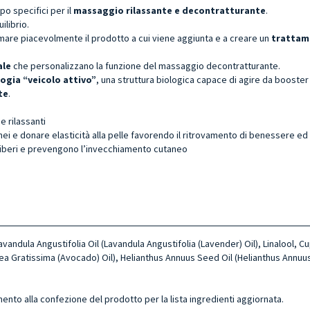
po specifici per il
massaggio rilassante e decontratturante
.
ilibrio.
fumare piacevolmente il prodotto a cui viene aggiunta e a creare un
trattame
ale
che personalizzano la funzione del massaggio decontratturante.
ogia “veicolo attivo”
, una struttura biologica capace di agire da booster
te
.
e rilassanti
anei e donare elasticità alla pelle favorendo il ritrovamento di benessere ed 
 liberi e prevengono l’invecchiamento cutaneo
Lavandula Angustifolia Oil (Lavandula Angustifolia (Lavender) Oil), Linalool
rsea Gratissima (Avocado) Oil), Helianthus Annuus Seed Oil (Helianthus Annuus
mento alla confezione del prodotto per la lista ingredienti aggiornata.