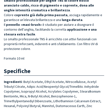
Smalto professionale per unghie TNS di colore Rosso
aranciato caldo, ricco di pigmento e coprente, dona alle
unghie intensità cromatica e brillantezza
.
Colore
coprente già dalla prima passata
, asciuga rapidamente e
garantisce un’elevata brillantezza e una
lunga durata
.
Il
pennello «maxi-brush»
è studiato per aiutare a disegnare il
contorno dell’unghia, facilitando la corretta
applicazione e una
stesura extra facile
.
Lo smalto professionale TNS è arricchito con attivi funzionali con
proprietà rinforzanti, indurenti e anti sfaldamento. Con filtro UV di
protezione colore.
Formato 10 ml
Specifiche
Ingredienti
: Butyl Acetate, Ethyl Acetate, Nitrocellulose, Acetyl
Tributyl Citrate, Adipic Acid/Neopentyl Glycol/Trimellitic Anhydride
Copolymer, Isopropyl Alcohol, Acrylates Copolymer, Stearalkonium
Bentonite, Mica, N-Butyl Alcohol, Benzophenone-1,
Trimethylpentanediyl Dibenzoate, Lithothamnion Calcareum Extract,
Hexanal, Polyvinyl Butyral, Mannitol, Diatomaceous Earth, Zinc