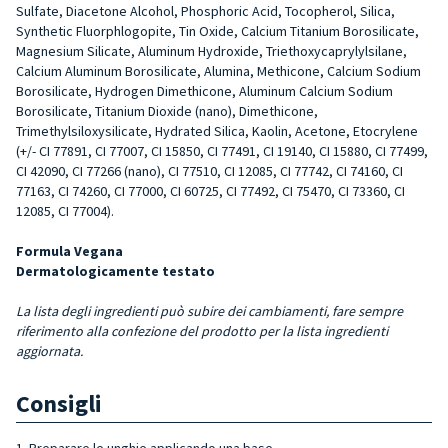
Sulfate, Diacetone Alcohol, Phosphoric Acid, Tocopherol, Silica,
Synthetic Fluorphlogopite, Tin Oxide, Calcium Titanium Borosilicate,
Magnesium Silicate, Aluminum Hydroxide, Triethoxycaprylylsilane,
Calcium Aluminum Borosilicate, Alumina, Methicone, Calcium Sodium
Borosilicate, Hydrogen Dimethicone, Aluminum Calcium Sodium
Borosilicate, Titanium Dioxide (nano), Dimethicone,
Trimethylsiloxysilicate, Hydrated Silica, Kaolin, Acetone, Etocrylene
(+/- CI 77891, CI 77007, CI 15850, CI 77491, CI 19140, CI 15880, CI 77499,
CI 42090, CI 77266 (nano), CI 77510, CI 12085, CI 77742, CI 74160, CI
77163, CI 74260, CI 77000, CI 60725, CI 77492, CI 75470, CI 73360, CI
12085, CI 77004).
Formula Vegana
Dermatologicamente testato
La lista degli ingredienti può subire dei cambiamenti, fare sempre
riferimento alla confezione del prodotto per la lista ingredienti
aggiornata.
Consigli
1. Preparare le unghie applicando una base.