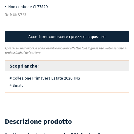
Non contiene CI 77820
Ref: UNS723
Accedi per conoscere i prezzi e acquistare
I prezzi su Tecniwork.it sono visibili dopo aver effettuato il login al sito web riservato ai
professionisti del settore.
Scopri anche:
# Collezione Primavera Estate 2026 TNS
# Smalti
Descrizione prodotto