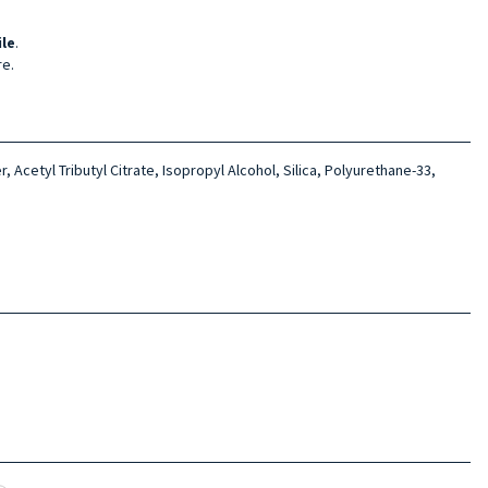
ile
.
re.
 Acetyl Tributyl Citrate, Isopropyl Alcohol, Silica, Polyurethane-33,