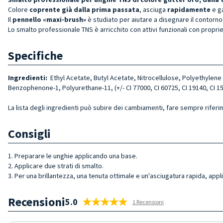
Colore
coprente già dalla prima passata
, asciuga
rapidamente
e g
Il
pennello «maxi-brush»
è studiato per aiutare a disegnare il contorno 
Lo smalto professionale TNS è arricchito con attivi funzionali con proprie
Specifiche
Ingredienti:
Ethyl Acetate, Butyl Acetate, Nitrocellulose, Polyethylene 
Benzophenone-1, Polyurethane-11, (+/- CI 77000, CI 60725, CI 19140, CI 15
La lista degli ingredienti può subire dei cambiamenti, fare sempre riferi
Consigli
1. Preparare le unghie applicando una base.
2. Applicare due strati di smalto.
3. Per una brillantezza, una tenuta ottimale e un'asciugatura rapida, appl
Recensioni
5.0
1 Recensioni