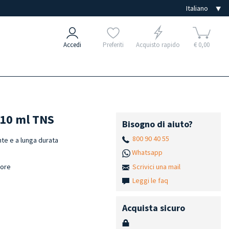
Accedi
Preferiti
Acquisto rapido
€ 0,00
o 10 ml TNS
Bisogno di aiuto?
800 90 40 55
nte e a lunga durata
Whatsapp
Scrivici una mail
lore
h
Leggi le faq
Acquista sicuro