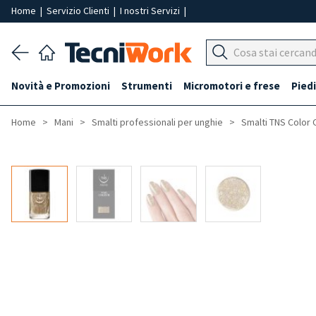
Home
|
Servizio Clienti
|
I nostri Servizi
|
Novità e Promozioni
Strumenti
Micromotori e frese
Piedi
Home
Mani
Smalti professionali per unghie
Smalti TNS Color 