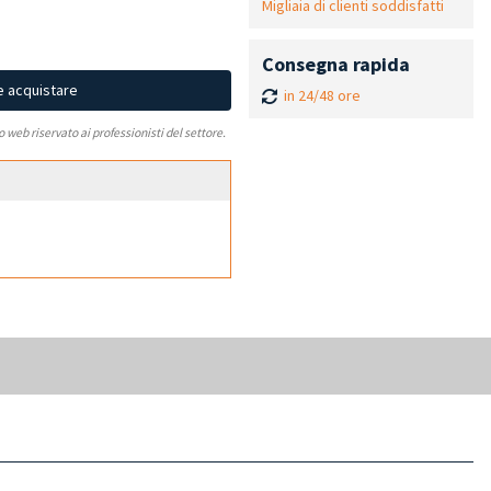
Migliaia di clienti soddisfatti
Consegna rapida
e acquistare
in 24/48 ore
to web riservato ai professionisti del settore.