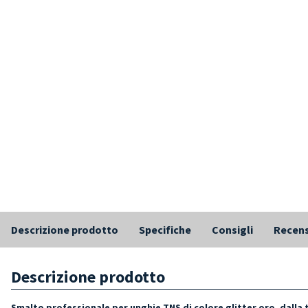
Descrizione prodotto
Specifiche
Consigli
Recens
Descrizione prodotto
Smalto professionale per unghie TNS di colore glitter oro, dalla t