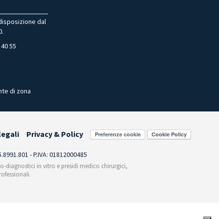
 disposizione dal
0.
 40 55
nte di zona
legali
Privacy & Policy
Preferenze cookie
55.8991.801 - P.IVA: 01812000485
co-diagnostici in vitro e presidi medico chirurgici,
ofessionali.