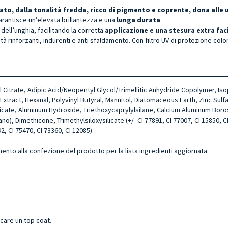
to, dalla tonalità fredda, ricco di pigmento e coprente, dona alle u
arantisce un’elevata brillantezza e una
lunga durata
.
dell’unghia, facilitando la corretta
applicazione e una stesura extra fac
tà rinforzanti, indurenti e anti sfaldamento. Con filtro UV di protezione colo
yl Citrate, Adipic Acid/Neopentyl Glycol/Trimellitic Anhydride Copolymer, I
ract, Hexanal, Polyvinyl Butyral, Mannitol, Diatomaceous Earth, Zinc Sulfa
licate, Aluminum Hydroxide, Triethoxycaprylylsilane, Calcium Aluminum Boro
, Dimethicone, Trimethylsiloxysilicate (+/- CI 77891, CI 77007, CI 15850, CI 
2, CI 75470, CI 73360, CI 12085).
mento alla confezione del prodotto per la lista ingredienti aggiornata.
icare un top coat.