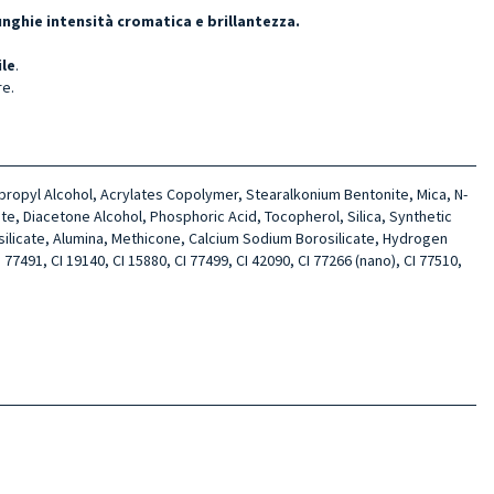
nghie intensità cromatica e brillantezza.
ile
.
re.
sopropyl Alcohol, Acrylates Copolymer, Stearalkonium Bentonite, Mica, N-
te, Diacetone Alcohol, Phosphoric Acid, Tocopherol, Silica, Synthetic
silicate, Alumina, Methicone, Calcium Sodium Borosilicate, Hydrogen
77491, CI 19140, CI 15880, CI 77499, CI 42090, CI 77266 (nano), CI 77510,