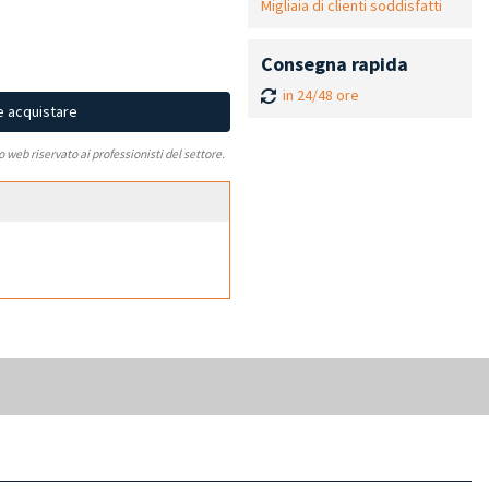
Migliaia di clienti soddisfatti
Consegna rapida
in 24/48 ore
e acquistare
to web riservato ai professionisti del settore.