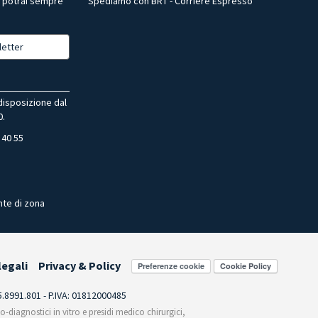
, potrai sempre
Spediamo con BRT - Corriere Espresso
letter
 disposizione dal
0.
 40 55
nte di zona
legali
Privacy & Policy
Preferenze cookie
55.8991.801 - P.IVA: 01812000485
co-diagnostici in vitro e presidi medico chirurgici,