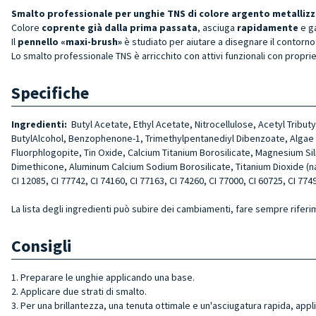
Smalto professionale per unghie TNS di colore argento metallizza
Colore
coprente già dalla prima passata
, asciuga
rapidamente
e g
Il
pennello «maxi-brush»
è studiato per aiutare a disegnare il contorno 
Lo smalto professionale TNS è arricchito con attivi funzionali con proprie
Specifiche
Ingredienti:
Butyl Acetate, Ethyl Acetate, Nitrocellulose, Acetyl Tribut
ButylAlcohol, Benzophenone-1, Trimethylpentanediyl Dibenzoate, Algae Ext
Fluorphlogopite, Tin Oxide, Calcium Titanium Borosilicate, Magnesium Si
Dimethicone, Aluminum Calcium Sodium Borosilicate, Titanium Dioxide (nano)
CI 12085, CI 77742, CI 74160, CI 77163, CI 74260, CI 77000, CI 60725, CI 7749
La lista degli ingredienti può subire dei cambiamenti, fare sempre riferi
Consigli
1. Preparare le unghie applicando una base.
2. Applicare due strati di smalto.
3. Per una brillantezza, una tenuta ottimale e un'asciugatura rapida, appl