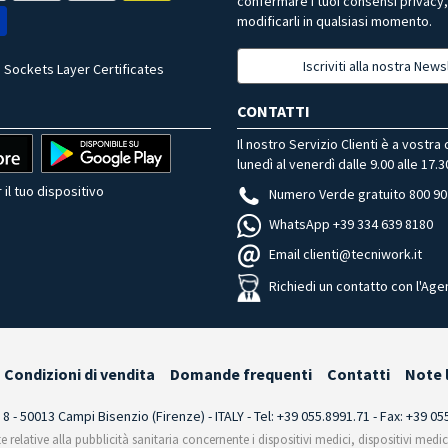
confermare i tuoi consensi privacy
modificarli in qualsiasi momento.
Iscriviti alla nostra News
 Sockets Layer Certificates
CONTATTI
Il nostro Servizio Clienti è a vostra
lunedì al venerdì dalle 9.00 alle 17.3
 il tuo dispositivo
Numero Verde gratuito 800 90
WhatsApp +39 334 639 8180
Email clienti@tecniwork.it
Richiedi un contatto con l'Age
Condizioni di vendita
Domande frequenti
Contatti
Note 
i 8 - 50013 Campi Bisenzio (Firenze) - ITALY - Tel: +39 055.8991.71 - Fax: +39 0
te relative alla pubblicità sanitaria concernente i dispositivi medici, dispositivi medi