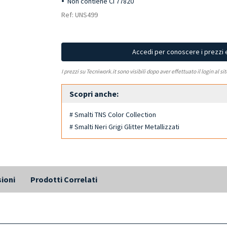
Non contiene CI 77820
Ref: UNS499
Accedi per conoscere i prezzi 
I prezzi su Tecniwork.it sono visibili dopo aver effettuato il login al si
Scopri anche:
# Smalti TNS Color Collection
# Smalti Neri Grigi Glitter Metallizzati
ioni
Prodotti Correlati