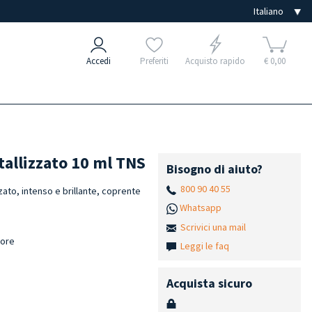
Accedi
Preferiti
Acquisto rapido
€ 0,00
tallizzato 10 ml TNS
Bisogno di aiuto?
800 90 40 55
ato, intenso e brillante, coprente
Whatsapp
Scrivici una mail
lore
Leggi le faq
h
Acquista sicuro