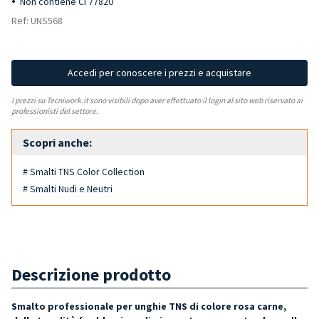
Non contiene CI 77820
Ref: UNS568
Accedi per conoscere i prezzi e acquistare
I prezzi su Tecniwork.it sono visibili dopo aver effettuato il login al sito web riservato ai
professionisti del settore.
Scopri anche:
# Smalti TNS Color Collection
# Smalti Nudi e Neutri
Descrizione prodotto
Smalto professionale per unghie TNS di colore rosa carne,