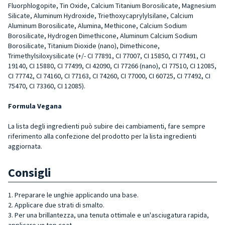
Fluorphlogopite, Tin Oxide, Calcium Titanium Borosilicate, Magnesium
Silicate, Aluminum Hydroxide, Triethoxycaprylylsilane, Calcium
Aluminum Borosilicate, Alumina, Methicone, Calcium Sodium
Borosilicate, Hydrogen Dimethicone, Aluminum Calcium Sodium
Borosilicate, Titanium Dioxide (nano), Dimethicone,
Trimethylsiloxysilicate (+/- CI 77891, CI 77007, CI 15850, CI 77491, CI
19140, CI 15880, CI 77499, CI 42090, CI 77266 (nano), CI 77510, CI 12085,
CI 77742, CI 74160, CI 77163, CI 74260, CI 77000, CI 60725, CI 77492, CI
75470, CI 73360, CI 12085).
Formula Vegana
La lista degli ingredienti può subire dei cambiamenti, fare sempre
riferimento alla confezione del prodotto per la lista ingredienti
aggiornata.
Consigli
1. Preparare le unghie applicando una base.
2. Applicare due strati di smalto.
3. Per una brillantezza, una tenuta ottimale e un'asciugatura rapida,
applicare un top coat.