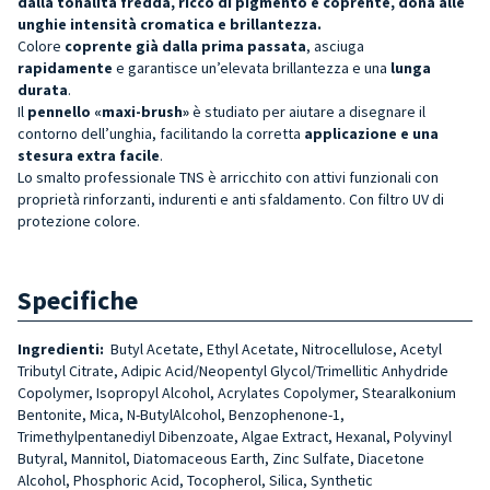
dalla tonalità fredda, ricco di pigmento e coprente, dona alle
unghie intensità cromatica e brillantezza.
Colore
coprente già dalla prima passata
, asciuga
rapidamente
e garantisce un’elevata brillantezza e una
lunga
durata
.
Il
pennello «maxi-brush»
è studiato per aiutare a disegnare il
contorno dell’unghia, facilitando la corretta
applicazione e una
stesura extra facile
.
Lo smalto professionale TNS è arricchito con attivi funzionali con
proprietà rinforzanti, indurenti e anti sfaldamento. Con filtro UV di
protezione colore.
Specifiche
Ingredienti:
Butyl Acetate, Ethyl Acetate, Nitrocellulose, Acetyl
Tributyl Citrate, Adipic Acid/Neopentyl Glycol/Trimellitic Anhydride
Copolymer, Isopropyl Alcohol, Acrylates Copolymer, Stearalkonium
Bentonite, Mica, N-ButylAlcohol, Benzophenone-1,
Trimethylpentanediyl Dibenzoate, Algae Extract, Hexanal, Polyvinyl
Butyral, Mannitol, Diatomaceous Earth, Zinc Sulfate, Diacetone
Alcohol, Phosphoric Acid, Tocopherol, Silica, Synthetic