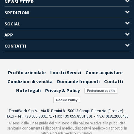
NEWSLETTER
SPEDIZIONI
SOCIAL
APP
CONTATTI
Profilo aziendale
I nostri Servizi
Come acquistare
Condizioni di vendita
Domande frequenti
Contatti
Note legali
Privacy & Policy
Preferenze cookie
TecniWork S.p.A. - Via R. Benini 8 - 50013 Campi Bisenzio (Firenze) -
ITALY - Tel: +39 055.8991.71 - Fax: +39 055.8991.801 - P.IVA: 01812000485
Ai sensi delle Linee guida del Ministero della Salute relative alla pubblicità
sanitaria concernente i dispositivi medici, dispositivi medico-diagnostici in
vitro e presidi medico chirurgici,