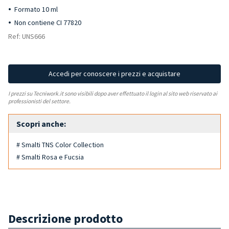
Formato 10 ml
Non contiene CI 77820
Ref: UNS666
Accedi per conoscere i prezzi e acquistare
I prezzi su Tecniwork.it sono visibili dopo aver effettuato il login al sito web riservato ai
professionisti del settore.
Scopri anche:
# Smalti TNS Color Collection
# Smalti Rosa e Fucsia
Descrizione prodotto