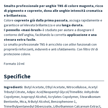
Smalto professionale per unghie TNS di colore magenta, ricco
di pigmento e coprente, dona alle unghie intensità cromatica
e brillantezza.
Colore
coprente già dalla prima passata
, asciuga rapidamente e
garantisce un’elevata brillantezza e una
lunga durata.
Il
pennello «maxi-brush»
è studiato per aiutare a disegnare il
contorno dell’unghia, facilitando la corretta
applicazione e una
stesura extra facile.
Lo smalto professionale TNS è arricchito con attivi funzionali con
proprietà rinforzanti, indurenti e anti sfaldamento. Con filtro UV di
protezione colore.
Formato 10 ml
Specifiche
Ingredienti:
Butyl Acetate, Ethyl Acetate, Nitrocellulose, Acetyl
Tributyl Citrate, Adipic Acid/Neopentyl Glycol/Trimellitic Anhydride
Copolymer, Isopropyl Alcohol, Acrylates Copolymer, Stearalkonium
Bentonite, Mica, N-Butyl Alcohol, Benzophenone-1,
Trimethylpentanediyl Dibenzoate, Lithothamnion Calcareum Extract,