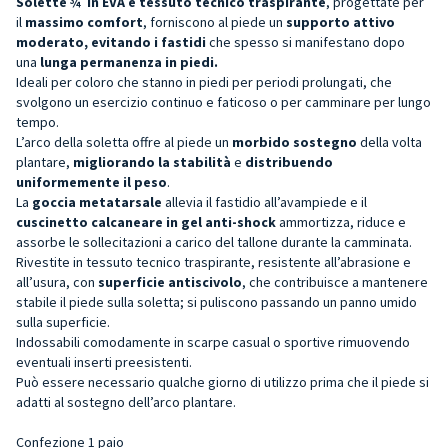
Solette ¾ in EVA e tessuto tecnico traspirante
, progettate per
il
massimo comfort
, forniscono al piede un
supporto attivo
moderato, evitando i fastidi
che spesso si manifestano dopo
una
lunga permanenza in piedi.
Ideali per coloro che stanno in piedi per periodi prolungati, che
svolgono un esercizio continuo e faticoso o per camminare per lungo
tempo.
L’arco della soletta offre al piede un
morbido sostegno
della volta
plantare,
migliorando la stabilità
e
distribuendo
uniformemente il peso
.
La
goccia metatarsale
allevia il fastidio all’avampiede e il
cuscinetto calcaneare in gel anti-shock
ammortizza, riduce e
assorbe le sollecitazioni a carico del tallone durante la camminata.
Rivestite in tessuto tecnico traspirante, resistente all’abrasione e
all’usura, con
superficie antiscivolo
, che contribuisce a mantenere
stabile il piede sulla soletta; si puliscono passando un panno umido
sulla superficie.
Indossabili comodamente in scarpe casual o sportive rimuovendo
eventuali inserti preesistenti.
Può essere necessario qualche giorno di utilizzo prima che il piede si
adatti al sostegno dell’arco plantare.
Confezione 1 paio