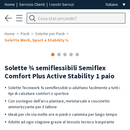
Home
|
Servizio Clienti
|
I nostri Servizi
Home
Piedi
Solette per Piedi
Solette Work, Sport e Stability ¾
Solette ¾ semiflessibili Semiflex
Comfort Plus Active Stability 1 paio
Solette Tecniwork ¾ semiflessibili si adattano facilmente a tutti i
tipi di calzature comfort o sportive
Con sostegno dell’arco plantare, metatarsale e cuscinetto
ammortizzante per il tallone
Ideali per chi sta molte ore in piedi o cammina per lungo tempo
Adatte ad ogni stagione grazie al tessuto tecnico traspirante