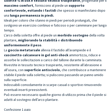
Solette ¾ in EVA e tessuto tecnico traspirante
, progettate per il
massimo comfort
, forniscono al piede un
supporto
confortevole, evitando i fastidi
che spesso si manifestano dopo
una
lunga permanenza in piedi.
Ideali per coloro che stanno in piedi per periodi prolungati, che
svolgono un esercizio continuo e faticoso o per camminare per lungo
tempo.
L’arco della soletta offre al piede un
morbido sostegno
della volta
plantare,
migliorando la stabilità
e
distribuendo
uniformemente il peso
.
La
goccia metatarsale
allevia il fastidio all’avampiede e il
cuscinetto calcaneare in gel anti-shock
ammortizza, riduce e
assorbe le sollecitazioni a carico del tallone durante la camminata.
Rivestite in tessuto tecnico traspirante, resistente all’abrasione e
all’usura, con
superficie antiscivolo
, che contribuisce a mantenere
stabile il piede sulla soletta; si puliscono passando un panno umido
sulla superficie.
Indossabili comodamente in scarpe casual o sportive rimuovendo
eventuali inserti preesistenti.
Può essere necessario qualche giorno di utilizzo prima che il piede si
adatti al sostegno dell’arco plantare.
Confezione 1 paio