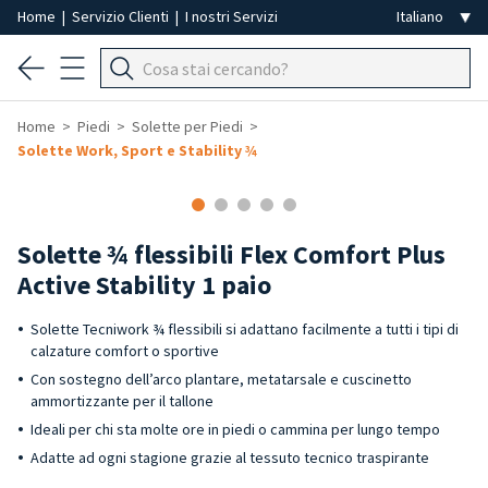
Home
|
Servizio Clienti
|
I nostri Servizi
Home
Piedi
Solette per Piedi
Solette Work, Sport e Stability ¾
Solette ¾ flessibili Flex Comfort Plus
Active Stability 1 paio
Solette Tecniwork ¾ flessibili si adattano facilmente a tutti i tipi di
calzature comfort o sportive
Con sostegno dell’arco plantare, metatarsale e cuscinetto
ammortizzante per il tallone
Ideali per chi sta molte ore in piedi o cammina per lungo tempo
Adatte ad ogni stagione grazie al tessuto tecnico traspirante