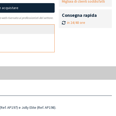
Migliaia di clienti soddisfatti
e acquistare
Consegna rapida
to web riservato ai professionisti del settore.
in 24/48 ore
Ref. AP197) e Jolly Elite (Ref. AP198).