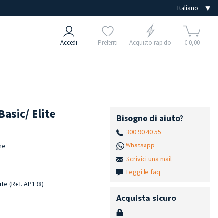
Accedi
Preferiti
Acquisto rapido
€ 0,00
Basic/ Elite
Bisogno di aiuto?
800 90 40 55
Whatsapp
one
Scrivici una mail
Leggi le faq
lite (Ref. AP198)
Acquista sicuro