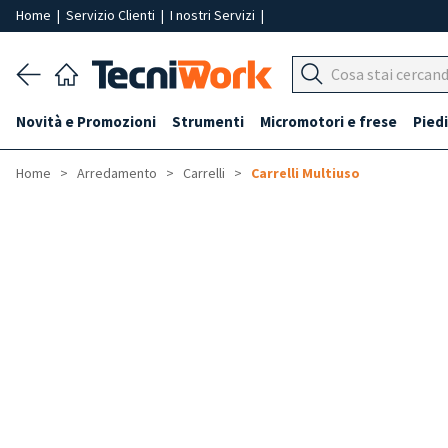
Home
|
Servizio Clienti
|
I nostri Servizi
|
Novità e Promozioni
Strumenti
Micromotori e frese
Piedi
Home
Arredamento
Carrelli
Carrelli Multiuso