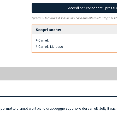
Accedi per conoscere i prezzi 
I prezzi su Tecniwork.it sono visibili dopo aver effettuato il login al si
Scopri anche:
# Carrelli
# Carrelli Multiuso
permette di ampliare il piano di appoggio superiore dei carrelli Jolly Basic (