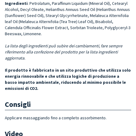
Ingredienti
: Petrolatum, Paraffinum Liquidum (Mineral Oil), Cetearyl
Alcohol, Decyl Oleate, Helianthus Annuus Seed Oil (Helianthus Annuus
(Sunflower) Se­ed Oil), Stearyl Glycyrrhetinate, Melaleuca Alternifolia
leaf Oil (Melaleuca Alter­nifolia (Tea Tree) Leaf Oil), Bisabolol,
Calendula Officinalis Flower Extract, Sor­bitan Trioleate, Polyglyceryl-3
Beeswax, Limonene.
La lista degli ingredienti può subire dei cambiamenti, fare sempre
riferimento alla confezione del prodotto per la lista ingredienti
aggiornata.
Il prodotto è fabbricato in un sito produttivo che utilizza solo
energia rinnovabile e che utilizza logiche di produzione a
basso impatto ambientale, riducendo al minimo possibile le
emissioni di CO2.
Consigli
Applicare massaggiando fino a completo assorbimento.
Video