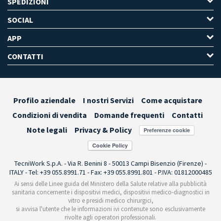
SPEDIZIONI
SOCIAL
APP
CONTATTI
Profilo aziendale
I nostri Servizi
Come acquistare
Condizioni di vendita
Domande frequenti
Contatti
Note legali
Privacy & Policy
Preferenze cookie
TecniWork S.p.A. - Via R. Benini 8 - 50013 Campi Bisenzio (Firenze) -
ITALY - Tel: +39 055.8991.71 - Fax: +39 055.8991.801 - P.IVA: 01812000485
Ai sensi delle Linee guida del Ministero della Salute relative alla pubblicità
sanitaria concernente i dispositivi medici, dispositivi medico-diagnostici in
vitro e presidi medico chirurgici,
si avvisa l'utente che le informazioni ivi contenute sono esclusivamente
rivolte agli operatori professionali.