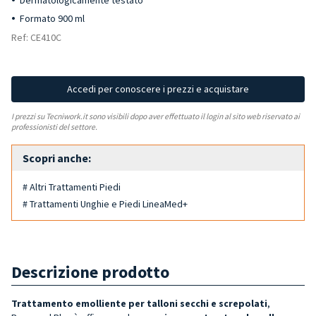
Dermatologicamente testato
Formato 900 ml
Ref: CE410C
Accedi per conoscere i prezzi e acquistare
I prezzi su Tecniwork.it sono visibili dopo aver effettuato il login al sito web riservato ai
professionisti del settore.
Scopri anche:
# Altri Trattamenti Piedi
# Trattamenti Unghie e Piedi LineaMed+
Descrizione prodotto
Trattamento emolliente per talloni secchi e screpolati
,