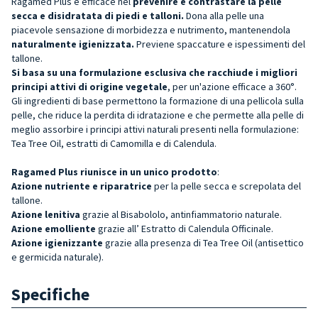
Ragamed Plus è efficace nel
prevenire e contrastare la pelle
secca e disidratata di piedi e talloni.
Dona alla pelle una
piacevole sensazione di morbidezza e nutrimento, mantenendola
naturalmente igienizzata.
Previene spaccature e ispessimenti del
tallone.
Si basa su una formulazione esclusiva che racchiude i migliori
principi attivi di origine vegetale
, per un'azione efficace a 360°.
Gli ingredienti di base permettono la formazione di una pellicola sulla
pelle, che riduce la perdita di idratazione e che permette alla pelle di
meglio assorbire i principi attivi naturali presenti nella formulazione:
Tea Tree Oil, estratti di Camomilla e di Calendula.
Ragamed Plus riunisce in un unico prodotto
:
Azione nutriente e riparatrice
per la pelle secca e screpolata del
tallone.
Azione lenitiva
grazie al Bisabololo, antinfiammatorio naturale.
Azione emolliente
grazie all’ Estratto di Calendula Officinale.
Azione igienizzante
grazie alla presenza di Tea Tree Oil (antisettico
e germicida naturale).
Specifiche