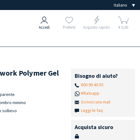
Accedi
Preferiti
Acquisto rapido
€ 0,00
niwork Polymer Gel
Bisogno di aiuto?
800 90 40 55
Whatsapp
sparente
Scrivici una mail
ingombro minimo
Leggi le faq
 sollievo
Acquista sicuro