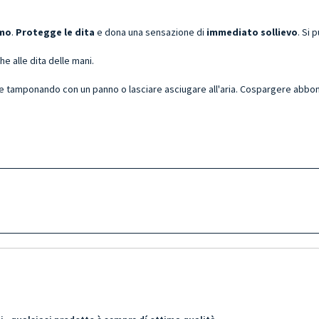
imo
.
Protegge le dita
e dona una sensazione di
immediato sollievo
. Si
e alle dita delle mani.
e tamponando con un panno o lasciare asciugare all'aria. Cospargere abbo