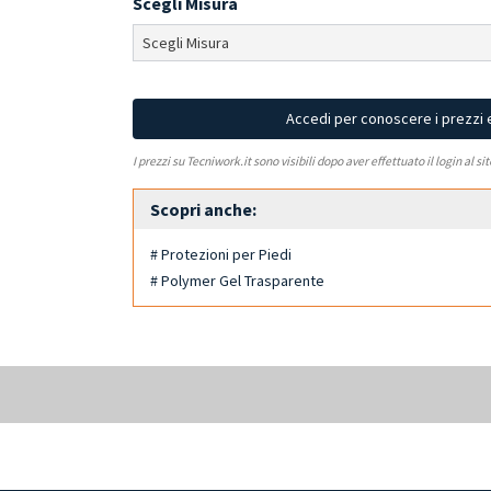
Scegli Misura
Accedi per conoscere i prezzi 
I prezzi su Tecniwork.it sono visibili dopo aver effettuato il login al si
Scopri anche:
# Protezioni per Piedi
# Polymer Gel Trasparente