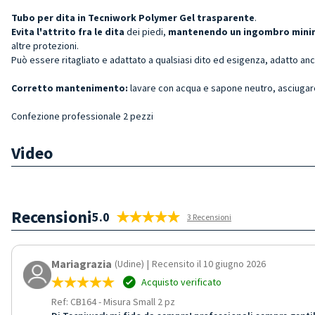
Tubo per dita in Tecniwork Polymer Gel trasparente
.
Evita l'attrito fra le dita
dei piedi,
mantenendo un ingombro min
altre protezioni.
Può essere ritagliato e adattato a qualsiasi dito ed esigenza, adatto anch
Corretto mantenimento:
lavare con acqua e sapone neutro, asciugar
Confezione professionale 2 pezzi
Video
Recensioni
5.0
3 Recensioni
Mariagrazia
(Udine)
|
Recensito il 10 giugno 2026
Acquisto verificato
Ref: CB164
-
Misura Small 2 pz