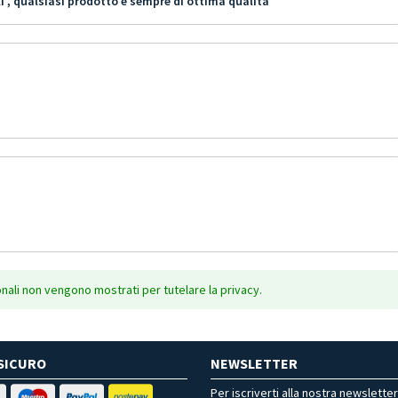
i , qualsiasi prodotto è sempre dí ottima qualità
onali non vengono mostrati per tutelare la privacy.
SICURO
NEWSLETTER
Per iscriverti alla nostra newslette