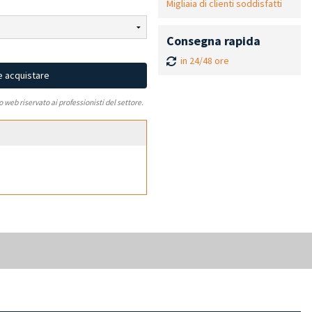
Migliaia di clienti soddisfatti
Consegna rapida
in 24/48 ore
e acquistare
to web riservato ai professionisti del settore.