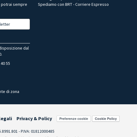
, potrai sempre
Spediamo con BRT - Corriere Espresso
letter
 disposizione dal
0.
 40 55
nte di zona
legali
Privacy & Policy
Preferenze cookie
55.8991.801 - P.IVA: 01812000485