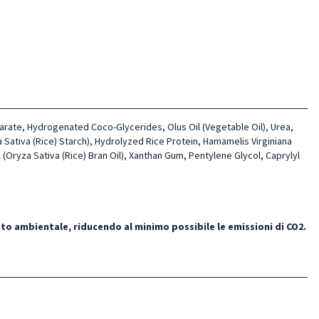
tearate, Hydrogenated Coco-Glycerides, Olus Oil (Vegetable Oil), Urea,
za Sativa (Rice) Starch), Hydrolyzed Rice Protein, Hamamelis Virginiana
 (Oryza Sativa (Rice) Bran Oil), Xanthan Gum, Pentylene Glycol, Caprylyl
tto ambientale, riducendo al minimo possibile le emissioni di CO2.