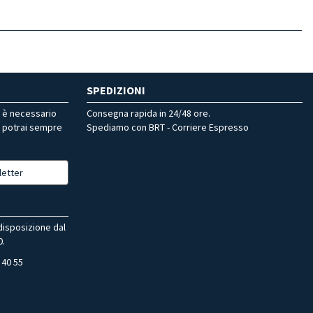
SPEDIZIONI
r è necessario
Consegna rapida in 24/48 ore.
, potrai sempre
Spediamo con BRT - Corriere Espresso
letter
 disposizione dal
0.
 40 55