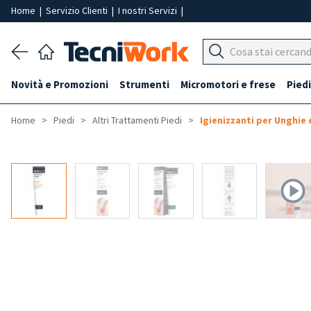
Home
|
Servizio Clienti
|
I nostri Servizi
|
Novità e Promozioni
Strumenti
Micromotori e frese
Piedi
Home
Piedi
Altri Trattamenti Piedi
Igienizzanti per Unghie 