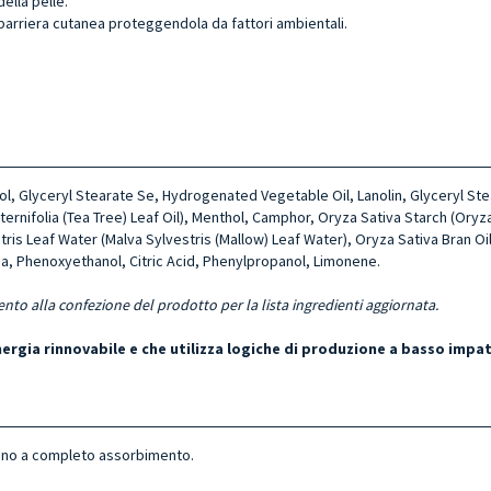
ella pelle.
a barriera cutanea proteggendola da fattori ambientali.
ohol, Glyceryl Stearate Se, Hydrogenated Vegetable Oil, Lanolin, Glyceryl S
lternifolia (Tea Tree) Leaf Oil), Menthol, Camphor, Oryza Sativa Starch (Ory
ris Leaf Water (Malva Sylvestris (Mallow) Leaf Water), Oryza Sativa Bran Oil
ea, Phenoxyethanol, Citric Acid, Phenylpropanol, Limonene.
ento alla confezione del prodotto per la lista ingredienti aggiornata.
energia rinnovabile e che utilizza logiche di produzione a basso impa
fino a completo assorbimento.