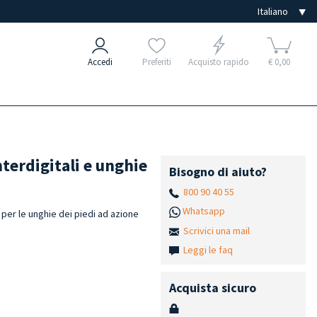
Accedi
Preferiti
Acquisto rapido
€ 0,00
terdigitali e unghie
Bisogno di aiuto?
800 90 40 55
Whatsapp
e per le unghie dei piedi ad azione
Scrivici una mail
Leggi le faq
Acquista sicuro