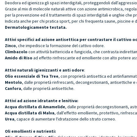
Deodora ed igienizza gli spazi interdigitali, proteggendoli dall'aggressio
Grazie al mix di molecole naturali attive con azione antimicrobica, regol
per la prevenzione ed il trattamento di spazi interdigitali e unghie che 
Indicata anche per chi pratica sport, per chi frequenta saune, piscine 
Dermatologicamente testata.
Attivi specifici ad azione antisettica per contrastare il cattivo 
Zinco
, che impedisce la formazione del cattivo odore.
Climbazolo
con attività battericida e fungicida, che contrasta indiret
Amido di Riso
ad effetto rinfrescante ed emolliente con alto potere ass
Attivi naturali igienizzanti e anti odore
:
Olio essenziale di Tea Tree
, con proprietà antisettica ed antinfiammato
Mentolo
, dalle proprietà rinfrescanti, decongestionanti, antisettiche e d
Canfora
, dalle proprietà antisettiche.
Attivi ad azione idratante e lenitiva:
Acqua distillata di Amamelide
, dalle proprietà decongestionanti, astr
Acqua distillata di Malva
, dall'effetto emolliente, protettivo, rinfresca
Urea
, capace di aumentare l'idratazione dello strato corneo.
Oli emollienti e nutrienti: