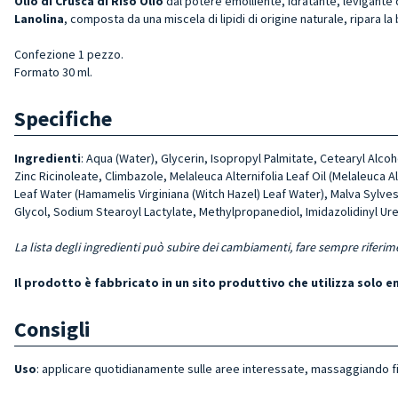
Olio di Crusca di Riso Olio
dal potere emolliente, idratante, levigante d
Lanolina
, composta da una miscela di lipidi di origine naturale, ripara l
Confezione 1 pezzo.
Formato 30 ml.
Specifiche
Ingredienti
: Aqua (Water), Glycerin, Isopropyl Palmitate, Cetearyl Alc
Zinc Ricinoleate, Climbazole, Melaleuca Alternifolia Leaf Oil (Melaleuca A
Leaf Water (Hamamelis Virginiana (Witch Hazel) Leaf Water), Malva Sylvest
Glycol, Sodium Stearoyl Lactylate, Methylpropanediol, Imidazolidinyl Ur
La lista degli ingredienti può subire dei cambiamenti, fare sempre riferim
Il prodotto è fabbricato in un sito produttivo che utilizza solo 
Consigli
Uso
: applicare quotidianamente sulle aree interessate, massaggiando 