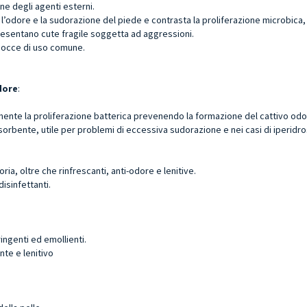
ne degli agenti esterni.
a l’odore e la sudorazione del piede e contrasta la proliferazione microbica
presentano cute fragile soggetta ad aggressioni.
e docce di uso comune.
odore
:
tamente la proliferazione batterica prevenendo la formazione del cattivo od
orbente, utile per problemi di eccessiva sudorazione e nei casi di iperidro
ria, oltre che rinfrescanti, anti-odore e lenitive.
isinfettanti.
ingenti ed emollienti.
nte e lenitivo