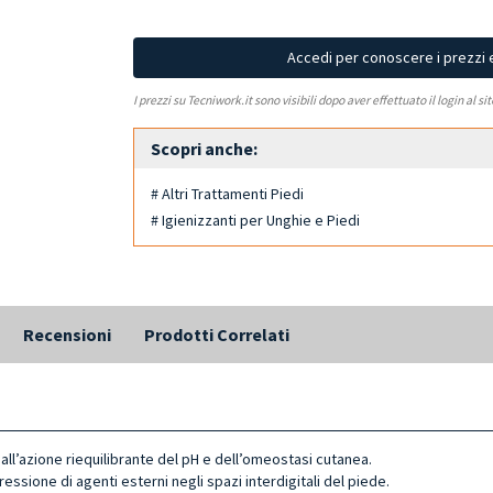
Accedi per conoscere i prezzi 
I prezzi su Tecniwork.it sono visibili dopo aver effettuato il login al si
Scopri anche:
# Altri Trattamenti Piedi
# Igienizzanti per Unghie e Piedi
Recensioni
Prodotti Correlati
all’azione riequilibrante del pH e dell’omeostasi cutanea.
essione di agenti esterni negli spazi interdigitali del piede.