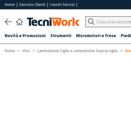
Home
|
Servizio Clienti
|
I nostri Servizi
|
Novità e Promozioni
Strumenti
Micromotori e frese
Piedi
Home
Viso
Laminazione Ciglia e Laminazione Sopracciglia
Ac