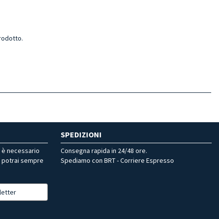
rodotto.
SPEDIZIONI
r è necessario
Consegna rapida in 24/48 ore.
, potrai sempre
Spediamo con BRT - Corriere Espresso
letter