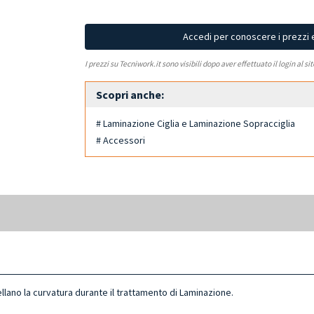
Accedi per conoscere i prezzi 
I prezzi su Tecniwork.it sono visibili dopo aver effettuato il login al si
Scopri anche:
# Laminazione Ciglia e Laminazione Sopracciglia
# Accessori
llano la curvatura durante il trattamento di Laminazione.