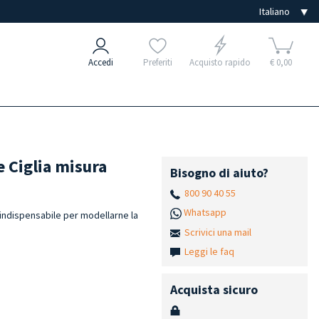
Accedi
Preferiti
Acquisto rapido
€ 0,00
e Ciglia misura
Bisogno di aiuto?
800 90 40 55
Whatsapp
 indispensabile per modellarne la
Scrivici una mail
Leggi le faq
Acquista sicuro