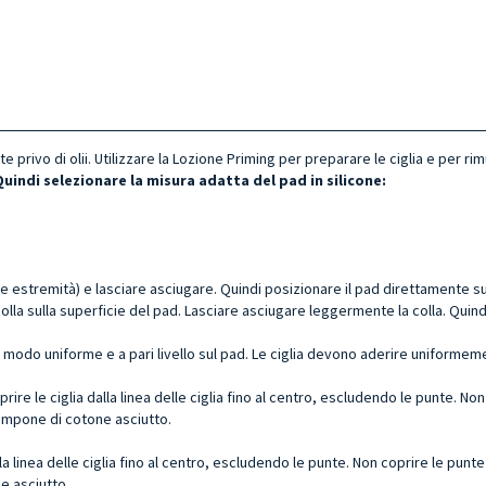
 privo di olii. Utilizzare la Lozione Priming per preparare le ciglia e per r
Quindi selezionare la misura adatta del pad in silicone:
due estremità) e lasciare asciugare. Quindi posizionare il pad direttamente sul
lla sulla superficie del pad. Lasciare asciugare leggermente la colla. Quindi, 
n modo uniforme e a pari livello sul pad. Le ciglia devono aderire uniformem
prire le ciglia dalla linea delle ciglia fino al centro, escludendo le punte. N
ampone di cotone asciutto.
dalla linea delle ciglia fino al centro, escludendo le punte. Non coprire le pun
e asciutto.