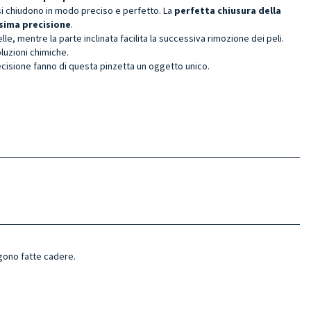
si chiudono in modo preciso e perfetto. La
perfetta chiusura della
ssima precisione
.
elle, mentre la parte inclinata facilita la successiva rimozione dei peli.
luzioni chimiche.
precisione fanno di questa pinzetta un oggetto unico.
gono fatte cadere.