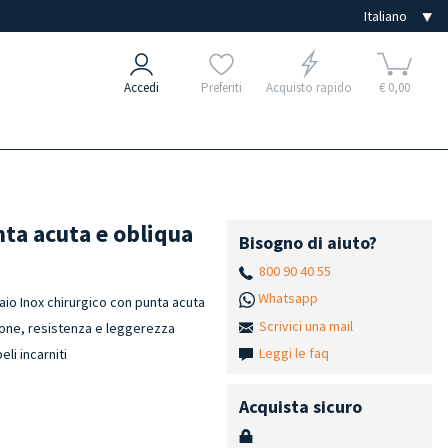
Accedi
Preferiti
Acquisto rapido
€ 0,00
nta acuta e obliqua
Bisogno di aiuto?
800 90 40 55
Whatsapp
aio Inox chirurgico con punta acuta
Scrivici una mail
ione, resistenza e leggerezza
Leggi le faq
li incarniti
Acquista sicuro