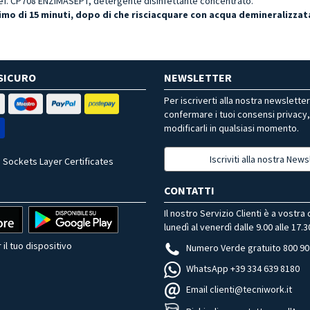
ef. CP708 ENZIMASEPT, detergente disinfettante concentrato.
simo di 15 minuti, dopo di che risciacquare con acqua demineralizzat
SICURO
NEWSLETTER
Per iscriverti alla nostra newslette
confermare i tuoi consensi privacy
modificarli in qualsiasi momento.
Iscriviti alla nostra News
 Sockets Layer Certificates
CONTATTI
Il nostro Servizio Clienti è a vostra
lunedì al venerdì dalle 9.00 alle 17.3
 il tuo dispositivo
Numero Verde gratuito 800 90
WhatsApp +39 334 639 8180
Email clienti@tecniwork.it