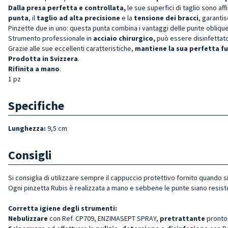
Dalla presa perfetta e
controllata,
le sue superfici di taglio sono af
punta
, il
taglio ad alta precisione
e la
tensione dei bracci
, garanti
Pinzette due in uno: questa punta combina i vantaggi delle punte oblique e a
Strumento professionale in
acciaio chirurgico,
può essere disinfettato
Grazie alle sue eccellenti caratteristiche,
mantiene la sua perfetta f
Prodotta in Svizzera
.
Rifinita a mano
.
1 pz
Specifiche
Lunghezza:
9,5 cm
Consigli
Si consiglia di utilizzare sempre il cappuccio protettivo fornito quando 
Ogni pinzetta Rubis è realizzata a mano e sebbene le punte siano resis
Corretta igiene degli strumenti:
Nebulizzare
con Ref. CP709, ENZIMASEPT SPRAY,
pretrattante
pronto