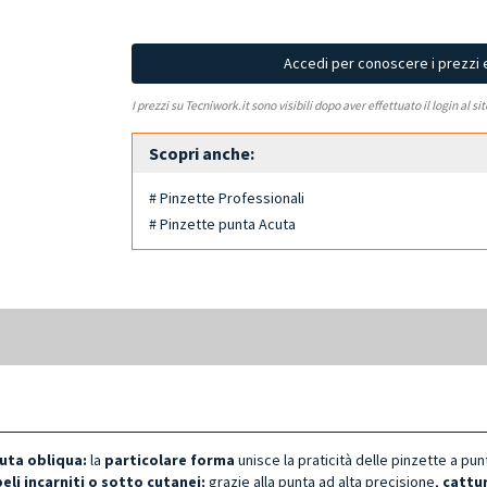
Accedi per conoscere i prezzi 
I prezzi su Tecniwork.it sono visibili dopo aver effettuato il login al si
Scopri anche:
# Pinzette Professionali
# Pinzette punta Acuta
cuta obliqua:
la
particolare forma
unisce la praticità delle pinzette a pun
eli incarniti o sotto cutanei;
grazie alla punta ad alta precisione,
cattur