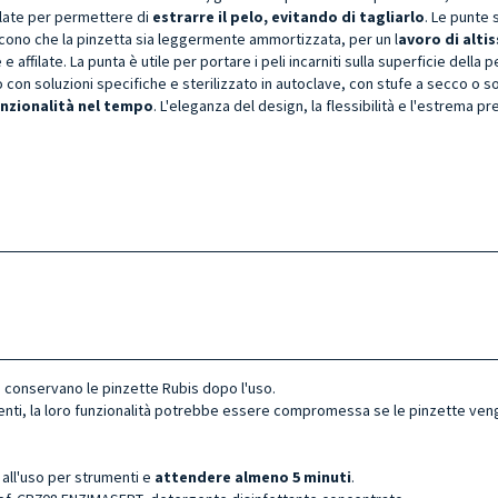
filate per permettere di
estrarre il pelo, evitando di tagliarlo
. Le punte 
scono che la pinzetta sia leggermente ammortizzata, per un l
avoro di alti
ffilate. La punta è utile per portare i peli incarniti sulla superficie della p
 con soluzioni specifiche e sterilizzato in autoclave, con stufe a secco o so
unzionalità nel tempo
. L'eleganza del design, la flessibilità e l'estrema 
si conservano le pinzette Rubis dopo l'uso.
tenti, la loro funzionalità potrebbe essere compromessa se le pinzette ven
 all'uso per strumenti e
attendere almeno 5 minuti
.