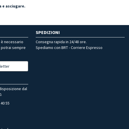
a e asciugare.
SPEDIZIONI
r è necessario
Consegna rapida in 24/48 ore.
, potrai sempre
Spediamo con BRT - Corriere Espresso
letter
 disposizione dal
0.
 40 55