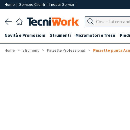
Home
|
Servizio Clienti
|
I nostri Servizi
|
Novità e Promozioni
Strumenti
Micromotori e frese
Piedi
Home
Strumenti
Pinzette Professionali
Pinzette punta Ac