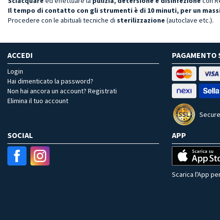
Sciacquare
ed effettuare la
pulizia, detersione e disinfezione
con R
Il tempo di contatto con gli strumenti è di 10 minuti, per un mas
Procedere con le abituali tecniche di
sterilizzazione
(autoclave etc.).
ACCEDI
PAGAMENTO 
Login
Hai dimenticato la password?
Non hai ancora un account? Registrati
Elimina il tuo account
Secure
SOCIAL
APP
Scarica l'App per