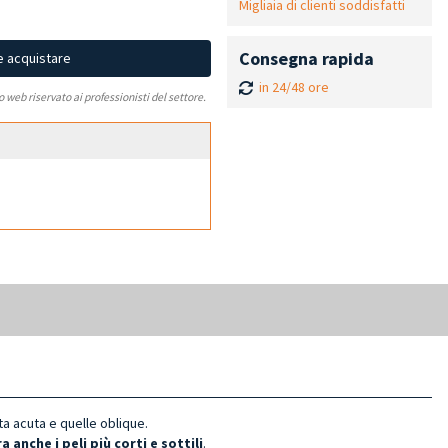
Migliaia di clienti soddisfatti
Consegna rapida
e acquistare
in 24/48 ore
to web riservato ai professionisti del settore.
ta acuta e quelle oblique.
a anche i peli più corti e sottili
.