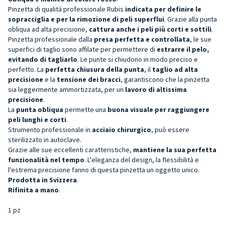
Pinzetta di qualità professionale
Rubis
indicata per definire le
sopracciglia e per la rimozione di peli superflui
. Grazie alla punta
obliqua ad alta precisione,
cattura anche i peli più corti e sottili
.
Pinzetta professionale dalla
presa perfetta e
controllata
, le sue
superfici di taglio sono affilate per permettere di
estrarre il pelo,
evitando di tagliarlo
. Le punte si chiudono in modo preciso e
perfetto. La
perfetta chiusura della punta
, il
taglio ad alta
precisione
e la
tensione dei bracci
, garantiscono che la pinzetta
sia leggermente ammortizzata, per un
l
avoro di altissima
precisione
.
La
punta obliqua
permette una
buona visuale per raggiungere
peli lunghi e corti
.
Strumento professionale in
acciaio chirurgico
, può essere
sterilizzato in autoclave.
Grazie alle sue eccellenti caratteristiche,
mantiene la sua perfetta
funzionalità nel tempo
. L'eleganza del design, la flessibilità e
l'estrema precisione fanno di questa pinzetta un oggetto unico.
Prodotta in Svizzera
.
Rifinita a mano
.
1 pz