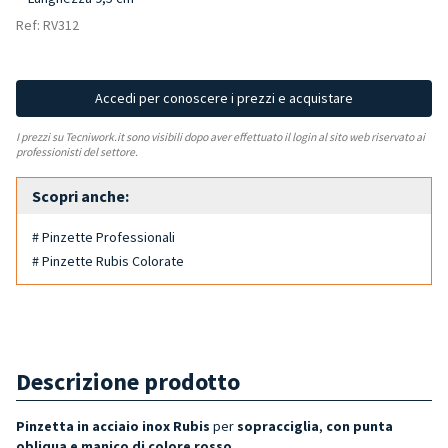
Ref: RV312
Accedi per conoscere i prezzi e acquistare
I prezzi su Tecniwork.it sono visibili dopo aver effettuato il login al sito web riservato ai
professionisti del settore.
Scopri anche:
# Pinzette Professionali
# Pinzette Rubis Colorate
Descrizione prodotto
Pinzetta in acciaio inox Rubis
per
sopracciglia
,
con punta
obliqua e manico di colore rosso
.