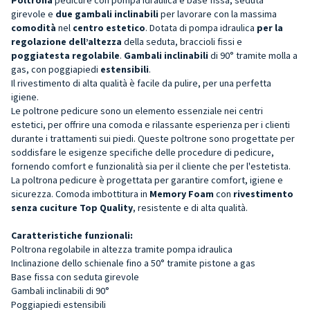
girevole e
due
gambali inclinabili
per lavorare con la massima
comodità
nel
centro estetico
. Dotata di pompa idraulica
per la
regolazione dell’altezza
della seduta, braccioli fissi e
poggiatesta regolabile
.
Gambali
inclinabili
di 90° tramite molla a
gas, con poggiapiedi
estensibili
.
Il rivestimento di alta qualità è facile da pulire, per una perfetta
igiene.
Le poltrone pedicure sono un elemento essenziale nei centri
estetici, per offrire una comoda e rilassante esperienza per i clienti
durante i trattamenti sui piedi. Queste poltrone sono progettate per
soddisfare le esigenze specifiche delle procedure di pedicure,
fornendo comfort e funzionalità sia per il cliente che per l'estetista.
La poltrona pedicure è progettata per garantire comfort, igiene e
sicurezza. Comoda imbottitura in
Memory Foam
con
rivestimento
senza cuciture Top Quality
, resistente e di alta qualità.
Caratteristiche funzionali:
Poltrona regolabile in altezza tramite pompa idraulica
Inclinazione dello schienale fino a 50° tramite pistone a gas
Base fissa con seduta girevole
Gambali inclinabili di 90°
Poggiapiedi estensibili