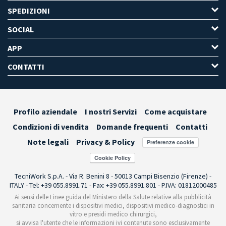
SPEDIZIONI
SOCIAL
APP
CONTATTI
Profilo aziendale
I nostri Servizi
Come acquistare
Condizioni di vendita
Domande frequenti
Contatti
Note legali
Privacy & Policy
Preferenze cookie
TecniWork S.p.A. - Via R. Benini 8 - 50013 Campi Bisenzio (Firenze) -
ITALY - Tel: +39 055.8991.71 - Fax: +39 055.8991.801 - P.IVA: 01812000485
Ai sensi delle Linee guida del Ministero della Salute relative alla pubblicità
sanitaria concernente i dispositivi medici, dispositivi medico-diagnostici in
vitro e presidi medico chirurgici,
si avvisa l'utente che le informazioni ivi contenute sono esclusivamente