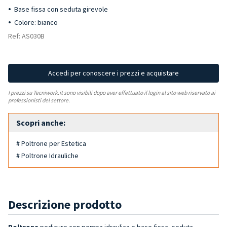
Base fissa con seduta girevole
Colore: bianco
Ref: AS030B
Accedi per conoscere i prezzi e acquistare
I prezzi su Tecniwork.it sono visibili dopo aver effettuato il login al sito web riservato ai
professionisti del settore.
Scopri anche:
# Poltrone per Estetica
# Poltrone Idrauliche
Descrizione prodotto
Poltrona
pedicure con pompa idraulica
e base fissa, seduta