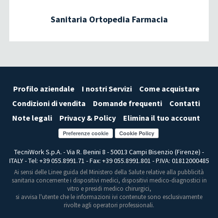
Sanitaria Ortopedia Farmacia
Profilo aziendale
I nostri Servizi
Come acquistare
Condizioni di vendita
Domande frequenti
Contatti
Note legali
Privacy & Policy
Elimina il tuo account
Preferenze cookie
TecniWork S.p.A. - Via R. Benini 8 - 50013 Campi Bisenzio (Firenze) -
ITALY - Tel: +39 055.8991.71 - Fax: +39 055.8991.801 - P.IVA: 01812000485
Ai sensi delle Linee guida del Ministero della Salute relative alla pubblicità
sanitaria concernente i dispositivi medici, dispositivi medico-diagnostici in
vitro e presidi medico chirurgici,
si avvisa l'utente che le informazioni ivi contenute sono esclusivamente
rivolte agli operatori professionali.