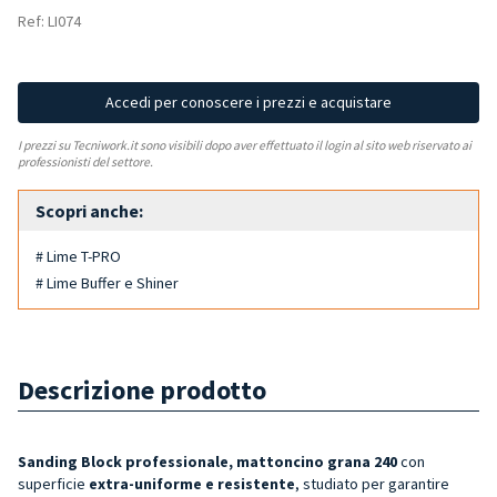
Ref: LI074
Accedi per conoscere i prezzi e acquistare
I prezzi su Tecniwork.it sono visibili dopo aver effettuato il login al sito web riservato ai
professionisti del settore.
Scopri anche:
# Lime T-PRO
# Lime Buffer e Shiner
Descrizione prodotto
Sanding Block professionale, mattoncino grana 240
con
superficie
extra-uniforme e resistente
, studiato per garantire