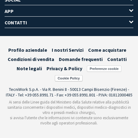
APP
CONTATTI
Profilo aziendale
I nostri Servizi
Come acquistare
Condizioni di vendita
Domande frequenti
Contatti
Note legali
Privacy & Policy
Preferenze cookie
TecniWork S.p.A. - Via R. Benini 8 - 50013 Campi Bisenzio (Firenze) -
ITALY - Tel: +39 055.8991.71 - Fax: +39 055.8991.801 - P.IVA: 01812000485
Ai sensi delle Linee guida del Ministero della Salute relative alla pubblicità
sanitaria concernente i dispositivi medici, dispositivi medico-diagnostici in
vitro e presidi medico chirurgici,
si avvisa l'utente che le informazioni ivi contenute sono esclusivamente
rivolte agli operatori professionali.