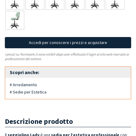
Accedi per conoscere i prezzi e acquistare
I prezzi su Tecniwork.it sono visibili dopo aver effettuato il login al sito web riservato ai
professionisti del settore.
Scopri anche:
# Arredamento
# Sedie per Estetica
Descrizione prodotto
Il
seggiolino Lady
è una
sedia per l’estetica professionale
con